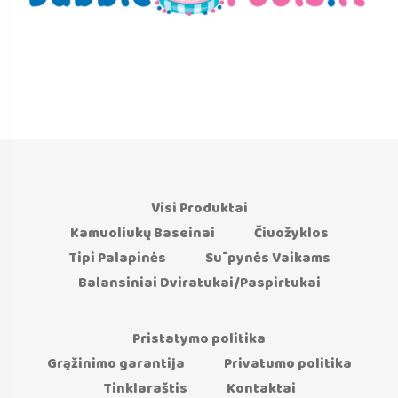
Visi Produktai
Kamuoliukų Baseinai
Čiuožyklos
Tipi Palapinės
Sūpynės Vaikams
Balansiniai Dviratukai/Paspirtukai
Pristatymo politika
Grąžinimo garantija
Privatumo politika
Tinklaraštis
Kontaktai