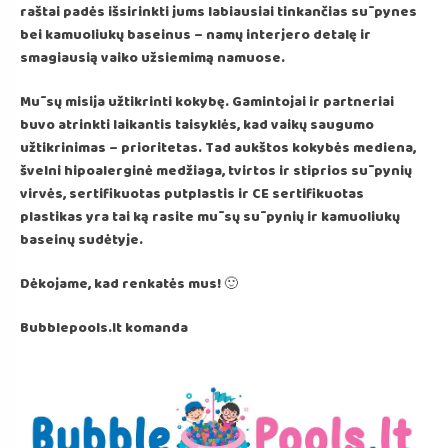
raštai padės išsirinkti jums labiausiai tinkančias sūpynes
bei kamuoliukų baseinus – namų interjero detalę ir
smagiausią vaiko užsiemimą namuose.
Mūsų misija užtikrinti kokybę. Gamintojai ir partneriai
buvo atrinkti laikantis taisyklės, kad vaikų saugumo
užtikrinimas – prioritetas. Tad aukštos kokybės mediena,
švelni hipoalerginė medžiaga, tvirtos ir stiprios sūpynių
virvės, sertifikuotas putplastis ir CE sertifikuotas
plastikas yra tai ką rasite mūsų sūpynių ir kamuoliukų
baseinų sudėtyje.
Dėkojame, kad renkatės mus! 🙂
Bubblepools.lt komanda