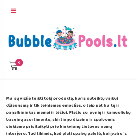
Skip
to
content
0
Mūsų vizija teikti tokį produktą, kuris suteiktų vaikui
džiaugsmą ir tik teigiamas emocijas, o taip pat būtų ir
pagalbininkas mamai ir tėčiui. Plačiu sūpynių ir kamuoliukų
baseinų asortimentu, skirtingu dizainu ir spalvomis
siekiame prisitaikyti prie kiekvienų Lietuvos namų
interjero. Tad tikimės, kad plati spalvų paletė, bei įvairūs