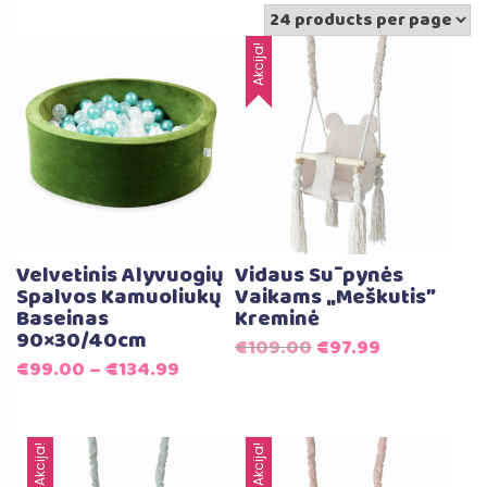
Akcija!
Velvetinis Alyvuogių
Vidaus Sūpynės
Spalvos Kamuoliukų
Vaikams „Meškutis”
Baseinas
Kreminė
90×30/40cm
Original
Current
€
109.00
€
97.99
€
99.00
–
€
134.99
price
price
was:
is:
€109.00.
€97.99.
Akcija!
Akcija!