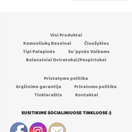
Visi Produktai
Kamuoliukų Baseinai
Čiuožyklos
Tipi Palapinės
Sūpynės Vaikams
Balansiniai Dviratukai/Paspirtukai
Pristatymo politika
Grąžinimo garantija
Privatumo politika
Tinklaraštis
Kontaktai
SUSITIKIME SOCIALINIUOSE TINKLUOSE :)