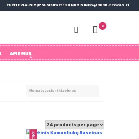
TURITE KLAUSIMŲ? SUSISIEKITE SU MUMIS INFO@BUBBLEPOOLS.LT
0
S
APIE MUS
Akcija!