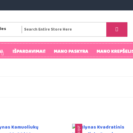
I
IŠPARDAVIMAI!
MANO PASKYRA
MANO KREPŠELI
Akcija!