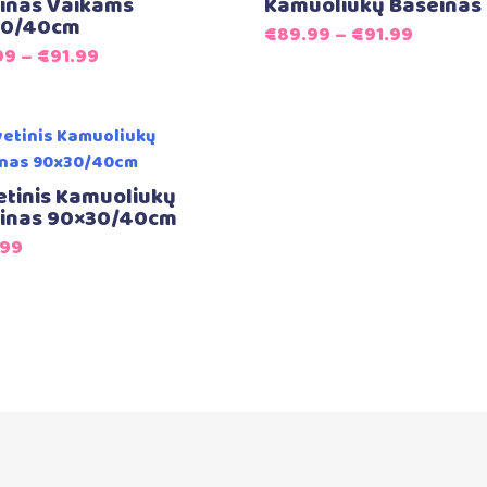
inas Vaikams
Kamuoliukų Baseinas
30/40cm
€
89.99
–
€
91.99
99
–
€
91.99
etinis Kamuoliukų
inas 90×30/40cm
.99