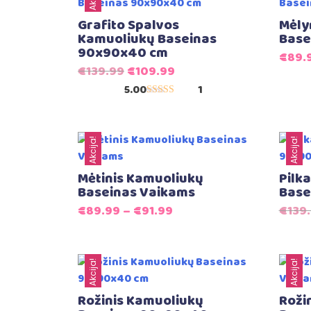
Grafito Spalvos
Mėly
Kamuoliukų Baseinas
Base
90x90x40 cm
€
89.
Original
Current
€
139.99
€
109.99
price
price
5.00
1
Įvertinimas:
was:
is:
5.00
iš 5
€139.99.
€109.99.
Akcija!
Akcija!
Mėtinis Kamuoliukų
Pilk
Baseinas Vaikams
Base
€
89.99
–
€
91.99
€
139
Akcija!
Akcija!
Rožinis Kamuoliukų
Roži