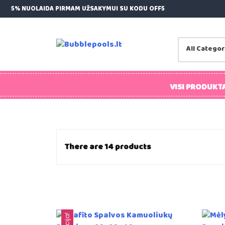
Skip
5% NUOLAIDA PIRMAM UŽSAKYMUI SU KODU OFF5
to
content
Bubblepools.lt
Kamuoliukų Baseinai Vaikams
VISI PRODUKTA
There are 14 products
Akcija!