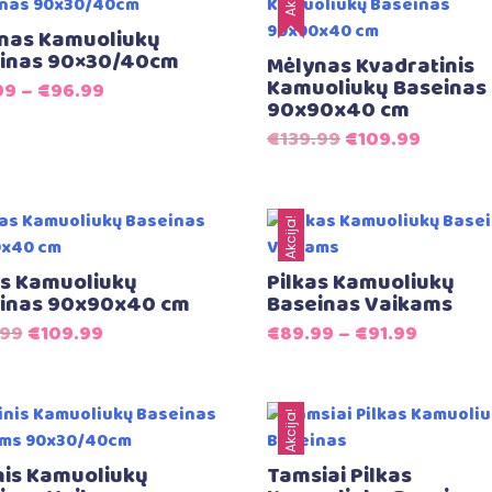
nas Kamuoliukų
inas 90×30/40cm
Mėlynas Kvadratinis
Kamuoliukų Baseinas
99
–
€
96.99
90x90x40 cm
Original
Curren
€
139.99
€
109.99
price
price
was:
is:
€139.99.
€109.99
Akcija!
as Kamuoliukų
Pilkas Kamuoliukų
inas 90x90x40 cm
Baseinas Vaikams
Original
Current
.99
€
109.99
€
89.99
–
€
91.99
price
price
was:
is:
€139.99.
€109.99.
Akcija!
nis Kamuoliukų
Tamsiai Pilkas