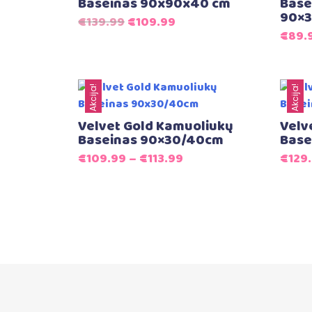
Baseinas 90x90x40 cm
Base
90×
Original
Current
€
139.99
€
109.99
€
89.
price
price
was:
is:
€139.99.
€109.99.
Akcija!
Akcija!
Velvet Gold Kamuoliukų
Velv
Baseinas 90×30/40cm
Base
€
109.99
–
€
113.99
€
129