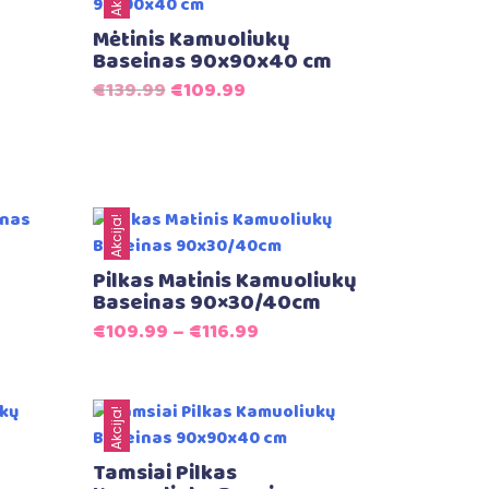
Mėtinis Kamuoliukų
Baseinas 90x90x40 cm
Original
Current
€
139.99
€
109.99
price
price
t
was:
is:
€139.99.
€109.99.
.
Akcija!
Pilkas Matinis Kamuoliukų
Baseinas 90×30/40cm
€
109.99
–
€
116.99
Akcija!
Tamsiai Pilkas