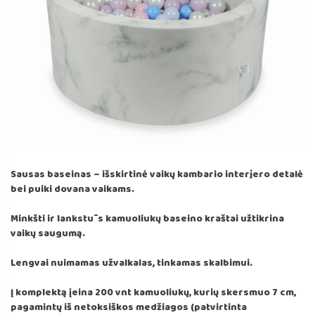
Sausas baseinas – išskirtinė vaikų kambario interjero detalė
bei puiki dovana vaikams.
Minkšti ir lankstūs kamuoliukų baseino kraštai užtikrina
vaikų saugumą.
Lengvai nuimamas užvalkalas, tinkamas skalbimui.
Į komplektą įeina 200 vnt kamuoliukų, kurių skersmuo 7 cm,
pagamintų iš netoksiškos medžiagos (patvirtinta