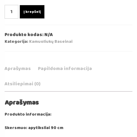
produkto
Į krepšelį
kiekis:
Pilkas
Matinis
Produkto kodas:
N/A
Kamuoliukų
Kategorija:
Kamuoliukų Baseinai
Baseinas
90x30/40cm
Aprašymas
Papildoma informacija
Atsiliepimai (0)
Aprašymas
Produkto informacija:
Skersmuo: apytiksliai 90 cm