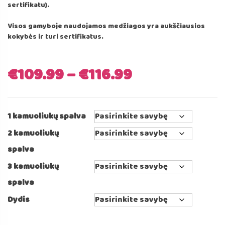
sertifikatu).
Visos gamyboje naudojamos medžiagos yra aukščiausios
kokybės ir turi sertifikatus.
€
109.99
–
€
116.99
1 kamuoliukų spalva
2 kamuoliukų
spalva
3 kamuoliukų
spalva
Dydis