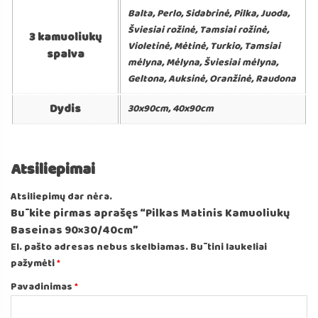
Balta, Perlo, Sidabrinė, Pilka, Juoda,
Šviesiai rožinė, Tamsiai rožinė,
3 kamuoliukų
Violetinė, Mėtinė, Turkio, Tamsiai
spalva
mėlyna, Mėlyna, Šviesiai mėlyna,
Geltona, Auksinė, Oranžinė, Raudona
Dydis
30x90cm, 40x90cm
Atsiliepimai
Atsiliepimų dar nėra.
Būkite pirmas aprašęs “Pilkas Matinis Kamuoliukų
Baseinas 90×30/40cm”
El. pašto adresas nebus skelbiamas.
Būtini laukeliai
pažymėti
*
Pavadinimas
*