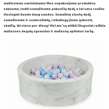
mažiesiems savininkams! Mes supakuojame produktus
vakuume, todėl sumažiname pakuočių dydį, o tai savo ruožtu
tiesiogiai duoda daug naudos. Sumažinę siuntų dydį,
sumažinome ir sunkvežimių, reikalingų jiems gabenti,
skaičių. Iki vieno per dieną! Visi mūsų atlikti žingsniai reiškia
mažesnes degalų sąnaudas ir mažesnę aplinkos taršą.