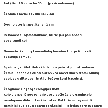
Aukštis: 40 cm arba 30 cm (pasirenkamas)
Šoninis storis: apytiksliai 6 cm
Dugno storis: apytiksliai. 2 cm
Rekomenduojama vaikams, kurie jau gali sėdėti
savarankiškai.
Dėmesio: žaidimą kamuoliukų baseine turi prižiūrėti
suaugęs asmuo.
Spalvos gali šiek tiek skirtis nuo pateiktų nuotraukose.
Žemiau esančios nuotraukos yra pavyzdinės (kamuoliukų
spalvas galite pasirinkti prieš perkant baseiną).
Žengiame žingsnį ekologijos link!
Kaip vienas iš nedaugelio putplasčio žaislų gamintojų
naudojame didelio tankio putas. Dėl to iš jo pagaminti
gaminiai bus daug patvaresni, taigi – jie ilgiau tarnaus savo