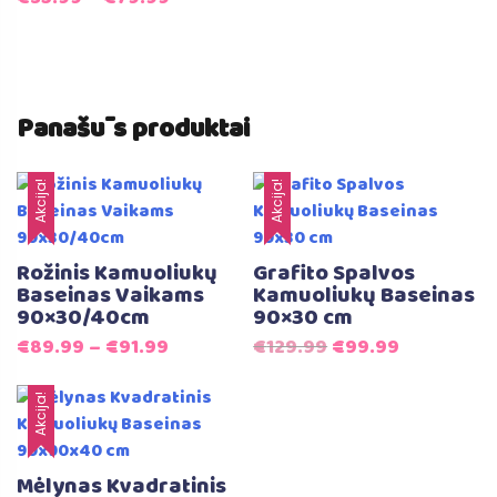
Panašūs produktai
Akcija!
Akcija!
Rožinis Kamuoliukų
Grafito Spalvos
Baseinas Vaikams
Kamuoliukų Baseinas
90×30/40cm
90×30 cm
Original
Current
€
89.99
–
€
91.99
€
129.99
€
99.99
price
price
was:
is:
Akcija!
€129.99.
€99.99.
Mėlynas Kvadratinis