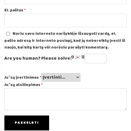
El. paštas
*
Noriu savo interneto naršyklėje išsaugoti vardą, el.
pašto adresą ir interneto puslapį, kad jų nebereiktų įvesti iš
naujo, kai kitą kartą vėl norėsiu parašyti komentarą.
Are you human? Please solve:
Jūsų įvertinimas
*
Jūsų atsiliepimas
*