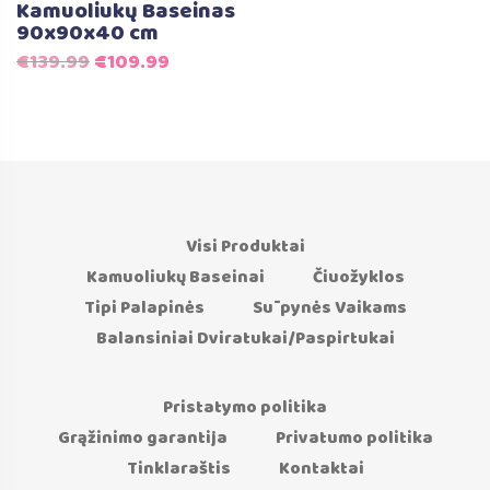
Kamuoliukų Baseinas
90x90x40 cm
Original
Current
€
139.99
€
109.99
price
price
was:
is:
€139.99.
€109.99.
Visi Produktai
Kamuoliukų Baseinai
Čiuožyklos
Tipi Palapinės
Sūpynės Vaikams
Balansiniai Dviratukai/Paspirtukai
Pristatymo politika
Grąžinimo garantija
Privatumo politika
Tinklaraštis
Kontaktai