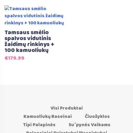
price
price
was:
is:
€215.99.
€199.99.
Tamsaus smėlio
spalvos vidutinis
žaidimų rinkinys +
100 kamuoliukų
€
179.99
Visi Produktai
Kamuoliukų Baseinai
Čiuožyklos
Tipi Palapinės
Sūpynės Vaikams