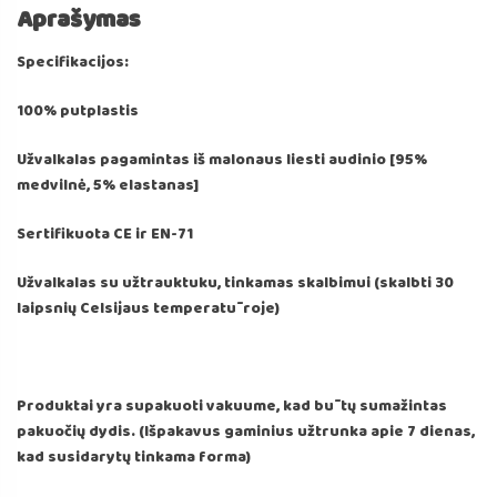
Aprašymas
Specifikacijos:
100% putplastis
Užvalkalas pagamintas iš malonaus liesti audinio [95%
medvilnė, 5% elastanas]
Sertifikuota CE ir EN-71
Užvalkalas su užtrauktuku, tinkamas skalbimui (skalbti 30
laipsnių Celsijaus temperatūroje)
Produktai yra supakuoti vakuume, kad būtų sumažintas
pakuočių dydis. (Išpakavus gaminius užtrunka apie 7 dienas,
kad susidarytų tinkama forma)