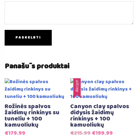
Panašūs produktai
Akcija!
Rožinės spalvos
Canyon clay spalvos
žaidimų rinkinys su
didysis žaidimų
tuneliu + 100
rinkinys + 100
kamuoliukų
kamuoliukų
Original
Current
€
179.99
€
215.99
€
199.99