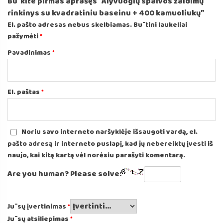
Būkite pirmas aprašęs “Alyvuogių spalvos žaidimų
rinkinys su kvadratiniu baseinu + 400 kamuoliukų”
El. pašto adresas nebus skelbiamas.
Būtini laukeliai
pažymėti
*
Pavadinimas
*
El. paštas
*
Noriu savo interneto naršyklėje išsaugoti vardą, el.
pašto adresą ir interneto puslapį, kad jų nebereiktų įvesti iš
naujo, kai kitą kartą vėl norėsiu parašyti komentarą.
Are you human? Please solve:
Jūsų įvertinimas
*
Jūsų atsiliepimas
*