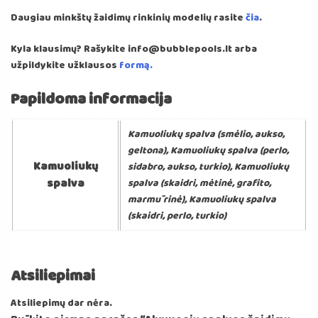
Daugiau minkštų žaidimų rinkinių modelių rasite
čia
.
Kyla klausimų? Rašykite info@bubblepools.lt arba
užpildykite užklausos
formą.
Papildoma informacija
Kamuoliukų spalva (smėlio, aukso,
geltona), Kamuoliukų spalva (perlo,
Kamuoliukų
sidabro, aukso, turkio), Kamuoliukų
spalva
spalva (skaidri, mėtinė, grafito,
marmūrinė), Kamuoliukų spalva
(skaidri, perlo, turkio)
Atsiliepimai
Atsiliepimų dar nėra.