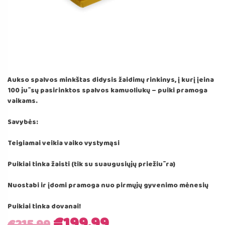
Aukso spalvos minkštas didysis žaidimų rinkinys, į kurį įeina
100 jūsų pasirinktos spalvos kamuoliukų – puiki pramoga
vaikams.
Savybės:
Teigiamai veikia vaiko vystymąsi
Puikiai tinka žaisti (tik su suaugusiųjų priežiūra)
Nuostabi ir įdomi pramoga nuo pirmųjų gyvenimo mėnesių
Puikiai tinka dovanai!
Original
Current
€
199.99