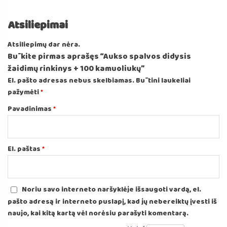
Atsiliepimai
Atsiliepimų dar nėra.
Būkite pirmas aprašęs “Aukso spalvos didysis
žaidimų rinkinys + 100 kamuoliukų”
El. pašto adresas nebus skelbiamas.
Būtini laukeliai
pažymėti
*
Pavadinimas
*
El. paštas
*
Noriu savo interneto naršyklėje išsaugoti vardą, el.
pašto adresą ir interneto puslapį, kad jų nebereiktų įvesti iš
naujo, kai kitą kartą vėl norėsiu parašyti komentarą.