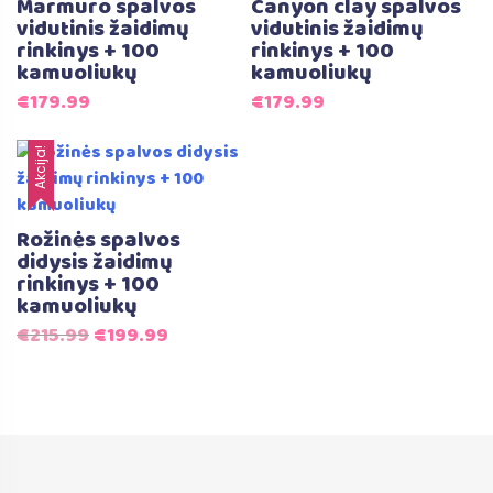
Marmuro spalvos
Canyon clay spalvos
vidutinis žaidimų
vidutinis žaidimų
rinkinys + 100
rinkinys + 100
kamuoliukų
kamuoliukų
€
179.99
€
179.99
Akcija!
Rožinės spalvos
didysis žaidimų
rinkinys + 100
kamuoliukų
Original
Current
€
215.99
€
199.99
price
price
was:
is:
€215.99.
€199.99.