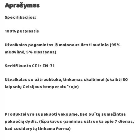
Aprašymas
Specifikacijos:
100% putplastis
Užvalkalas pagamintas iš malonaus liesti audinio [95%
medvilnė, 5% elastanas]
Sertifikuota CE ir EN-71
Užvalkalas su užtrauktuku, tinkamas skalbimui (skalbti 30
laipsnių Celsijaus temperatūroje)
Produktai yra supakuoti vakuume, kad būtų sumažintas
pakuočių dydis. (Išpakavus gaminius užtrunka apie 7 dienas,
kad susidarytų tinkama forma)