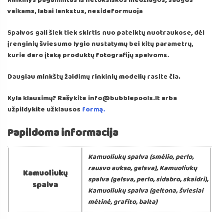
Rinkinys pagamintas iš netoksiškos medžiagos, saugus
vaikams, labai lankstus, nesideformuoja
Spalvos gali šiek tiek skirtis nuo pateiktų nuotraukose, dėl
įrenginių šviesumo lygio nustatymų bei kitų parametrų,
kurie daro įtaką produktų fotografijų spalvoms.
Daugiau minkštų žaidimų rinkinių modelių rasite čia.
Kyla klausimų? Rašykite info@bubblepools.lt arba
užpildykite užklausos
formą.
Papildoma informacija
Kamuoliukų spalva (smėlio, perlo,
rausvo aukso, gelsva), Kamuoliukų
Kamuoliukų
spalva (gelsva, perlo, sidabro, skaidri),
spalva
Kamuoliukų spalva (geltona, šviesiai
mėtinė, grafito, balta)