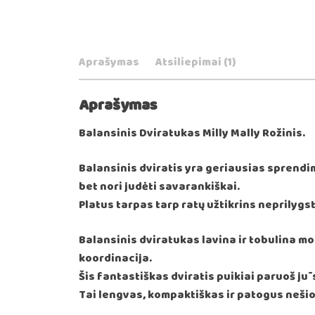
Aprašymas
Atsiliepimai (1)
Aprašymas
Balansinis Dviratukas Milly Mally Rožinis.
Balansinis dviratis yra geriausias sprendim
bet nori judėti savarankiškai.
Platus tarpas tarp ratų užtikrins neprilyg
Balansinis dviratukas lavina ir tobulina mo
koordinacija.
Šis fantastiškas dviratis puikiai paruoš jū
Tai lengvas, kompaktiškas ir patogus nešio