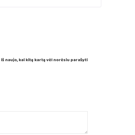
š naujo, kai kitą kartą vėl norėsiu parašyti