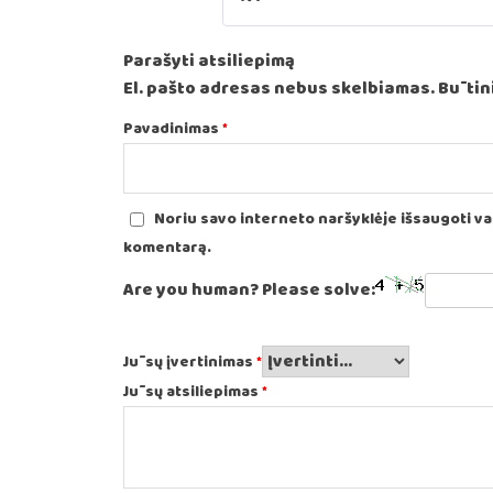
Parašyti atsiliepimą
El. pašto adresas nebus skelbiamas.
Būtini
Pavadinimas
*
Noriu savo interneto naršyklėje išsaugoti vard
komentarą.
Are you human? Please solve:
Jūsų įvertinimas
*
Jūsų atsiliepimas
*