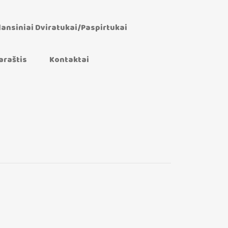
lansiniai Dviratukai/Paspirtukai
araštis
Kontaktai