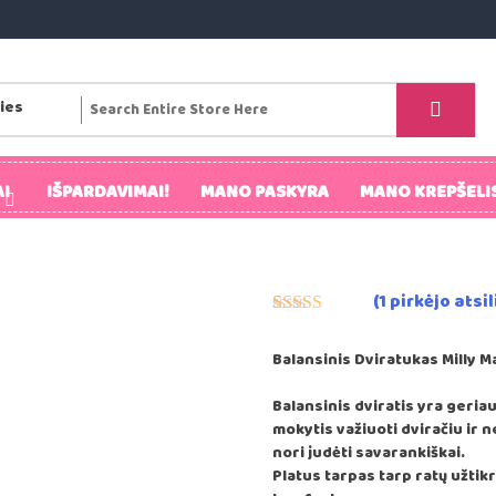
I
IŠPARDAVIMAI!
MANO PASKYRA
MANO KREPŠELI
(
1
pirkėjo atsi
Įvertinimas:
1
5.00
iš 5
Balansinis Dviratukas Milly Ma
(viso
įvertinimų:
)
Balansinis dviratis yra geri
mokytis važiuoti dviračiu ir n
nori judėti savarankiškai.
Platus tarpas tarp ratų užti