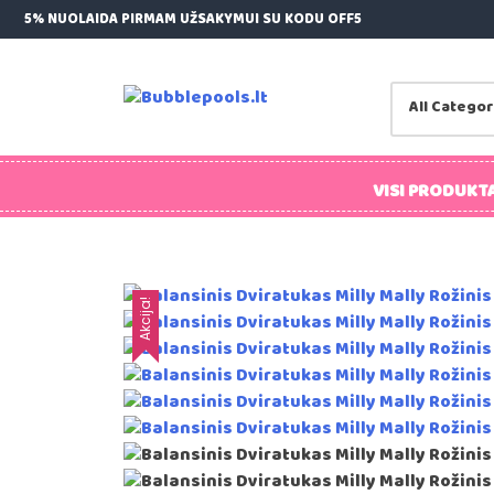
Skip
5% NUOLAIDA PIRMAM UŽSAKYMUI SU KODU OFF5
to
content
Bubblepools.lt
Kamuoliukų Baseinai Vaikams
VISI PRODUKTA
Akcija!