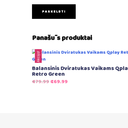
Panašūs produktai
Akcija!
Balansinis Dviratukas Vaikams Qpl
Retro Green
Original
Current
€
79.99
€
69.99
price
price
was:
is:
€79.99.
€69.99.