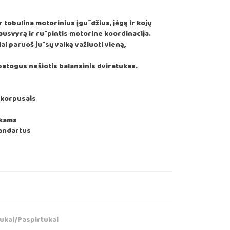
r tobulina motorinius įgūdžius, jėgą ir kojų
iausvyrą ir rūpintis motorine koordinacija.
iai paruoš jūsų vaiką važiuoti vieną,
patogus nešiotis balansinis dviratukas.
 korpusais
ikams
tandartus
urrent
rice
:
59.99.
tukai/Paspirtukai