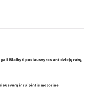
ali išlaikyti pusiausvyros ant dviejų ratų,
usiausvyrą ir rūpintis motorine