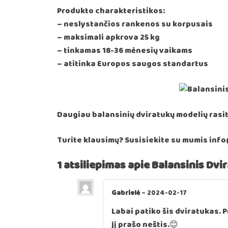
Produkto charakteristikos:
– neslystančios rankenos su korpusais
– maksimali apkrova 25 kg
– tinkamas 18-36 mėnesių vaikams
– atitinka Europos saugos standartus
Daugiau balansinių dviratukų modelių ras
Turite klausimų? Susisiekite su mumis inf
1 atsiliepimas apie
Balansinis Dvir
Gabrielė
–
2024-02-17
Labai patiko šis dviratukas. P
jį prašo neštis.😊