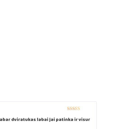
Įvertinimas:
5
abar dviratukas labai jai patinka ir visur
iš 5