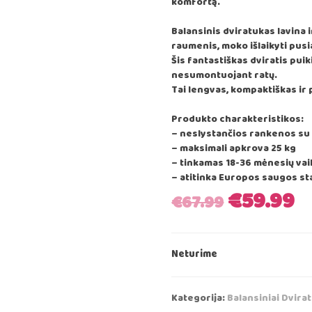
komfortą.
Balansinis dviratukas lavina i
raumenis, moko išlaikyti pus
Šis fantastiškas dviratis puik
nesumontuojant ratų.
Tai lengvas, kompaktiškas ir 
Produkto charakteristikos:
– neslystančios rankenos su
– maksimali apkrova 25 kg
– tinkamas 18-36 mėnesių va
– atitinka Europos saugos s
Original
C
€
59.99
€
67.99
price
p
Neturime
was:
is
€67.99.
€
Kategorija:
Balansiniai Dvira