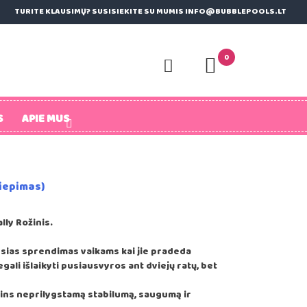
TURITE KLAUSIMŲ? SUSISIEKITE SU MUMIS INFO@BUBBLEPOOLS.LT
0
S
APIE MUS
liepimas)
lly Rožinis.
ausias sprendimas vaikams kai jie pradeda
egali išlaikyti pusiausvyros ant dviejų ratų, bet
krins neprilygstamą stabilumą, saugumą ir