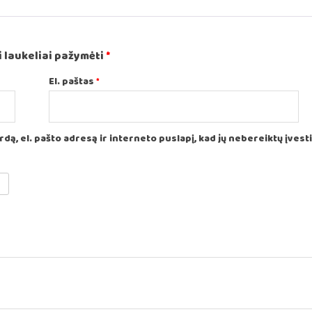
 laukeliai pažymėti
*
El. paštas
*
ą, el. pašto adresą ir interneto puslapį, kad jų nebereiktų įvesti i