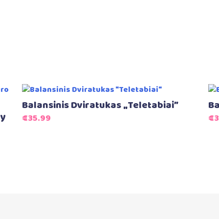
Balansinis Dviratukas „Teletabiai”
Ba
ay
€
35.99
€
3