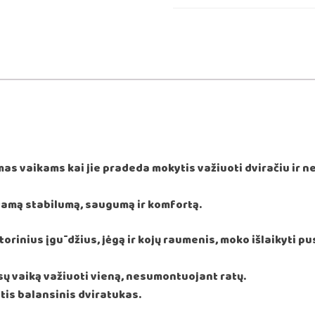
as vaikams kai jie pradeda mokytis važiuoti dviračiu ir neg
stamą stabilumą, saugumą ir komfortą.
torinius įgūdžius, jėgą ir kojų raumenis, moko išlaikyti p
sų vaiką važiuoti vieną, nesumontuojant ratų.
tis balansinis dviratukas.