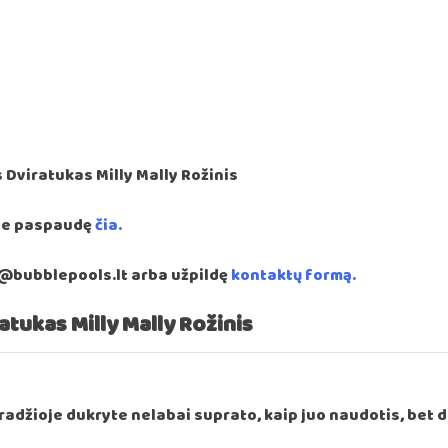
ite paspaudę
čia.
o@bubblepools.lt arba užpildę
kontaktų formą.
atukas Milly Mally Rožinis
radžioje dukryte nelabai suprato, kaip juo naudotis, bet d