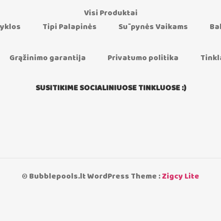
Visi Produktai
yklos
Tipi Palapinės
Sūpynės Vaikams
Ba
Grąžinimo garantija
Privatumo politika
Tinkl
SUSITIKIME SOCIALINIUOSE TINKLUOSE :)
© Bubblepools.lt WordPress Theme :
Zigcy Lite