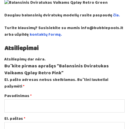
Daugiau balansinių dviratukų modelių rasite paspaudę
čia.
Turite klausimų? Susisiekite su mumis info@bubblepools.lt
arba užpildę
kontaktų formą.
Atsiliepimai
Atsiliepimų dar nėra.
Būkite pirmas aprašęs “Balansinis Dviratukas
Vaikams Qplay Retro Pink”
El. pašto adresas nebus skelbiamas.
Būtini laukeliai
pažymėti
*
Pavadinimas
*
El. paštas
*