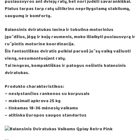
pusiausvyros ant dviejų ratų, bet nori judėti savarankiškai.
Platus tarpas tarp ratų užtikrins neprilygstamą stabilumą,
saugumą ir komfortą.
Balansinis dviratukas lavina ir tobulina motorinius
įgūdžius, jėgą ir kojų raumenis, moko išlaikyti pusiausvyrą ir
rūpintis motorine koordinacija.
Šis fantastiškas dviratis puikiai paruoš jūsų vaiką važiuoti
vieną, nesumontuojant ratų.
Tai lengvas, kompaktiškas ir patogus nešiotis balansinis
dviratukas.
Produkto charakteristikos:
– neslystančios rankenos su korpusais
– maksimali apkrova 25 kg
– tinkamas 18-36 mėnesių vaikams
– atitinka Europos saugos standartus