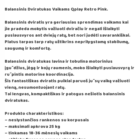
Balansinis Dviratukas Vaikams Qplay Retro Pink.
Balansinis dviratis yra geriausias sprendimas vaikams kai
jie pradeda mokytis važiuoti dviračiu ir negali išlaikyti
pusiausvyros ant dviejų ratų, bet nori judėti savarankiškai.
Platus tarpas tarp ratų užtikrins neprilygstamą stabilumą,
saugumą ir komfortą.
Balansinis dviratukas lavina ir tobulina motorinius
įgūdžius, jėgą ir kojų raumenis, moko išlaikyti pusiausvyrą ir
rūpintis motorine koordinacija.
Šis fantastiškas dviratis puikiai paruoš jūsų vaiką važiuoti
vieną, nesumontuojant ratų.
Tai lengvas, kompaktiškas ir patogus nešiotis balansinis
dviratukas.
Produkto charakteristikos:
– neslystančios rankenos su korpusais
– maksimali apkrova 25 kg
– tinkamas 18-36 mėnesių vaikams