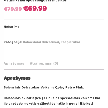
– atitinka Europos saugos standartus
Original
Current
€
69.99
€
79.99
price
price
Neturime
was:
is:
€79.99.
€69.99.
Kategorija:
Balansiniai Dviratukai/Paspirtukai
Aprašymas
Atsiliepimai (0)
Aprašymas
Balansinis Dviratukas Vaikams Qplay Retro Pink.
Balansinis dviratis yra geriausias sprendimas vaikams kai
jie pradeda mokytis važiuoti dviračiu ir negali išlaikyti