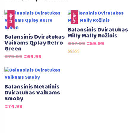
Akcija!
Akcija!
Balansinis Dviratukas
Milly Mally Rožinis
Balansinis Dviratukas
Vaikams Qplay Retro
Original
Current
€
67.99
€
59.99
Green
price
price
Original
Current
€
79.99
€
69.99
Įvertinimas:
was:
is:
5.00
price
price
iš 5
€67.99.
€59.99.
was:
is:
€79.99.
€69.99.
Balansinis Metalinis
Dviratukas Vaikams
Smoby
€
74.99