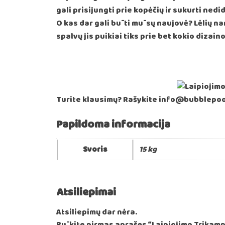
gali prisijungti prie kopėčių ir sukurti ned
O kas dar gali būti mūsų naujovė? Lėlių na
spalvų jis puikiai tiks prie bet kokio dizain
Turite klausimų? Rašykite info@bubblepoo
Papildoma informacija
Svoris
15 kg
Atsiliepimai
Atsiliepimų dar nėra.
Būkite pirmas aprašęs “Laipiojimo Trikampi