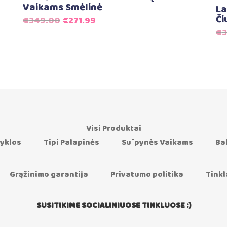
Vaikams Smėlinė
La
Či
Original
Current
€
349.00
€
271.99
€
3
price
price
was:
is:
€349.00.
€271.99.
Visi Produktai
yklos
Tipi Palapinės
Sūpynės Vaikams
Ba
Grąžinimo garantija
Privatumo politika
Tinkl
SUSITIKIME SOCIALINIUOSE TINKLUOSE :)