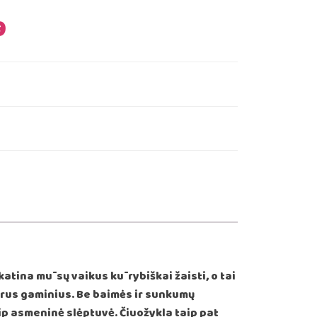
l
Current
9
price
is:
9.
€299.99.
skatina mūsų vaikus kūrybiškai žaisti, o tai
kirus gaminius. Be baimės ir sunkumų
ip asmeninė slėptuvė. Čiuožykla taip pat