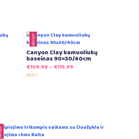
Akcija!
Canyon Clay kamuoliukų
baseinas 90×30/40cm
€
109.99
–
€
115.99
Įvertinimas:
5.00
iš 5
ija!