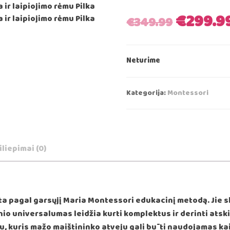
Origina
€
299.9
€
349.99
price
Neturime
was:
€349.9
Kategorija:
Montessori
iliepimai (0)
urta pagal garsųjį Maria Montessori edukacinį metodą. Jie 
nio universalumas leidžia kurti komplektus ir derinti ats
u, kuris mažo maištininko atveju gali būti naudojamas ka