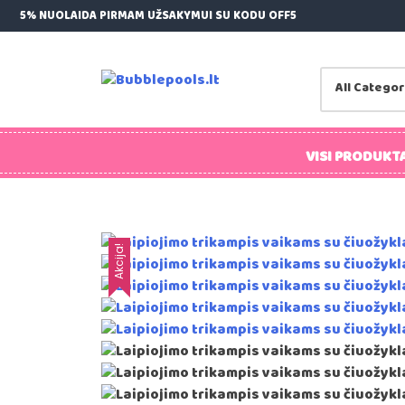
Skip
5% NUOLAIDA PIRMAM UŽSAKYMUI SU KODU OFF5
to
content
Bubblepools.lt
Kamuoliukų Baseinai Vaikams
VISI PRODUKTA
Akcija!