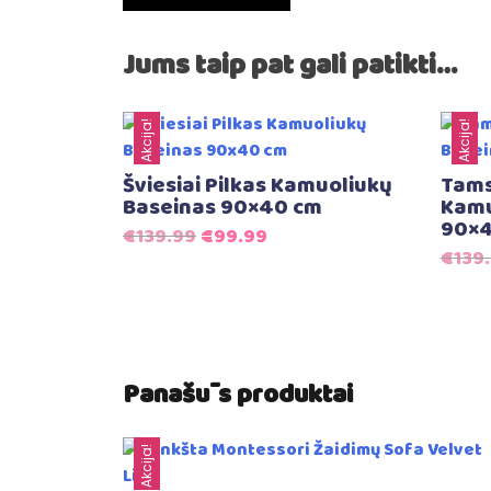
Jums taip pat gali patikti…
Akcija!
Akcija!
Šviesiai Pilkas Kamuoliukų
Tams
Baseinas 90×40 cm
Kamu
90×4
Original
Current
€
139.99
€
99.99
€
139
price
price
was:
is:
€139.99.
€99.99.
Panašūs produktai
Akcija!