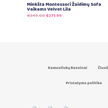
Minkšta Montessori Žaidimų Sofa
Vaikams Velvet Lila
Original
Current
€
349.00
€
271.99
price
price
was:
is:
€349.00.
€271.99.
Kamuoliukų Baseinai
Čiuož
Pristatymo politika