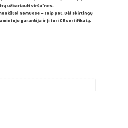
istrą užkariauti viršūnes.
mankštai namuose – taip pat. Dėl skirtingų
mintojo garantija ir ji turi CE sertifikatą.