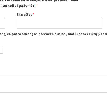
 laukeliai pažymėti
*
El. paštas
*
ą, el. pašto adresą ir interneto puslapį, kad jų nebereiktų įvesti i