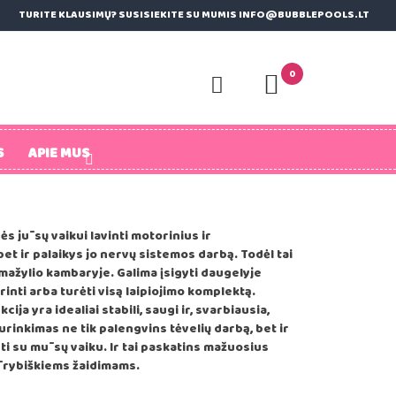
TURITE KLAUSIMŲ? SUSISIEKITE SU MUMIS INFO@BUBBLEPOOLS.LT
0
S
APIE MUS
ės jūsų vaikui lavinti motorinius ir
t ir palaikys jo nervų sistemos darbą. Todėl tai
mažylio kambaryje. Galima įsigyti daugelyje
erinti arba turėti visą laipiojimo komplektą.
ija yra idealiai stabili, saugi ir, svarbiausia,
rinkimas ne tik palengvins tėvelių darbą, bet ir
ti su mūsų vaiku. Ir tai paskatins mažuosius
ūrybiškiems žaidimams.