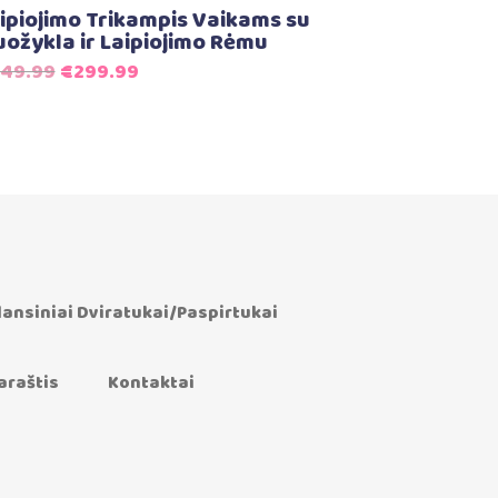
ipiojimo Trikampis Vaikams su
uožykla ir Laipiojimo Rėmu
Original
Current
49.99
€
299.99
price
price
was:
is:
€349.99.
€299.99.
lansiniai Dviratukai/Paspirtukai
araštis
Kontaktai