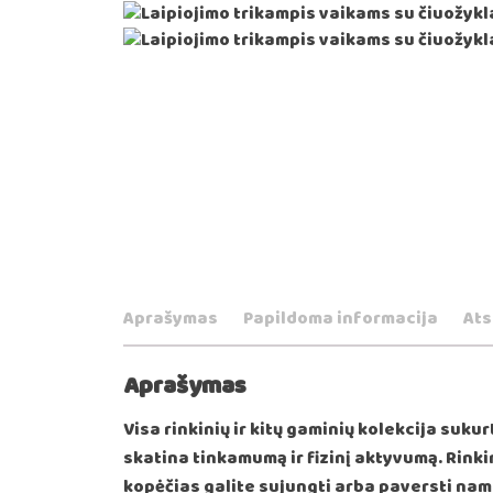
Aprašymas
Papildoma informacija
Ats
Aprašymas
Visa rinkinių ir kitų gaminių kolekcija suk
skatina tinkamumą ir fizinį aktyvumą. Rinki
kopėčias galite sujungti arba paversti nam