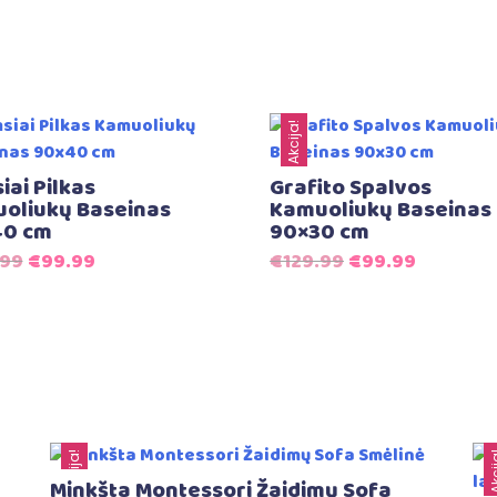
Akcija!
iai Pilkas
Grafito Spalvos
oliukų Baseinas
Kamuoliukų Baseinas
0 cm
90×30 cm
Original
Current
Original
Current
.99
€
99.99
€
129.99
€
99.99
price
price
price
price
was:
is:
was:
is:
€139.99.
€99.99.
€129.99.
€99.99.
Akcija!
Akc
Minkšta Montessori Žaidimų Sofa