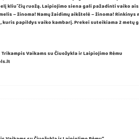
idelį kliūčių ruožą. Laipiojimo siena gali pažadinti vaiko a
melis – žinoma! Namų žaidimų aikštelė – žinoma! Rinkinys 
o, kuris papildys vaiko kambarį. Prekei suteikiama 2 metų ga
ls.lt
s Vaikams su Čiuožykla ir Laipiojimo Rėmu”