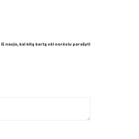
š naujo, kai kitą kartą vėl norėsiu parašyti