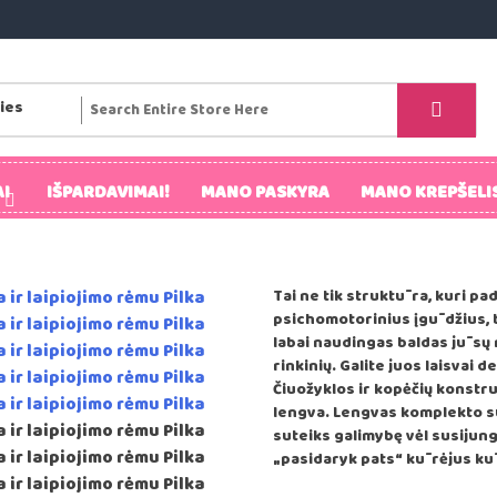
I
IŠPARDAVIMAI!
MANO PASKYRA
MANO KREPŠELI
Tai ne tik struktūra, kuri pad
psichomotorinius įgūdžius, be
labai naudingas baldas jūsų 
rinkinių. Galite juos laisvai d
Čiuožyklos ir kopėčių konstrukc
lengva. Lengvas komplekto su
suteiks galimybę vėl susijung
„pasidaryk pats“ kūrėjus k