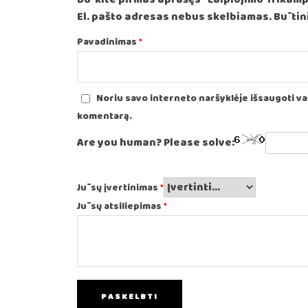
El. pašto adresas nebus skelbiamas.
Būtini
Pavadinimas
*
Noriu savo interneto naršyklėje išsaugoti vard
komentarą.
Are you human? Please solve:
Jūsų įvertinimas
*
Jūsų atsiliepimas
*