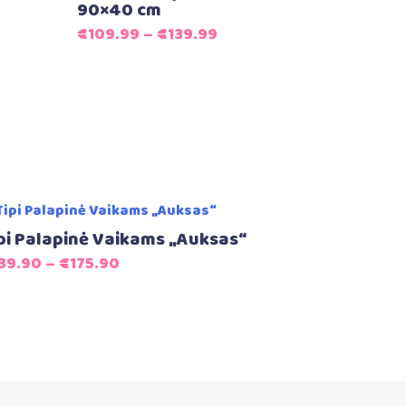
90×40 cm
€
109.99
–
€
139.99
pi Palapinė Vaikams „Auksas“
39.90
–
€
175.90