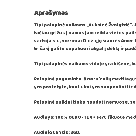
Aprašymas
Tipi palapinė vaikams „Auksinė Žvaigždė“. 
tačiau grįžus į namus jam reikia vietos pail
vartoja siu, vietiniai Didžiųjų šiaurės Am
trišakį galite supakuoti atgal į dėklą ir p
Tipi palapinės vaikams viduje yra kišenė, ku
Palapinė pagaminta iš natūralių medžiagų: 1
yra pastatyta, kuoliukai yra suapvalinti ir
Palapinė puikiai tinka naudoti namuose, sod
Audinys: 100% OEKO-TEX® sertifikuota med
Audinio tankis: 260.