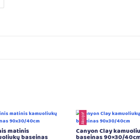
Akcija!
is matinis
Canyon Clay kamuoli
oliukų baseinas
baseinas 90×30/40c