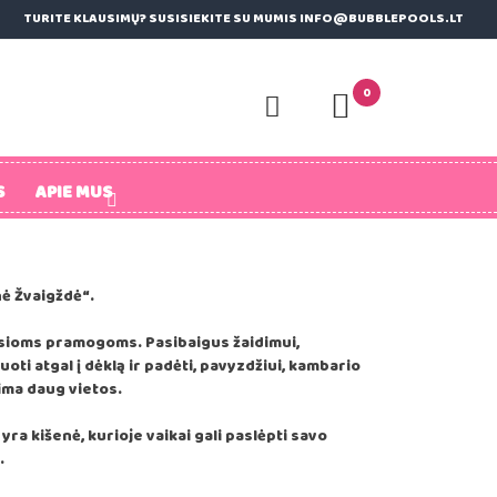
TURITE KLAUSIMŲ? SUSISIEKITE SU MUMIS INFO@BUBBLEPOOLS.LT
0
S
APIE MUS
nė Žvaigždė“.
ausioms pramogoms. Pasibaigus žaidimui,
uoti atgal į dėklą ir padėti, pavyzdžiui, kambario
ima daug vietos.
yra kišenė, kurioje vaikai gali paslėpti savo
.