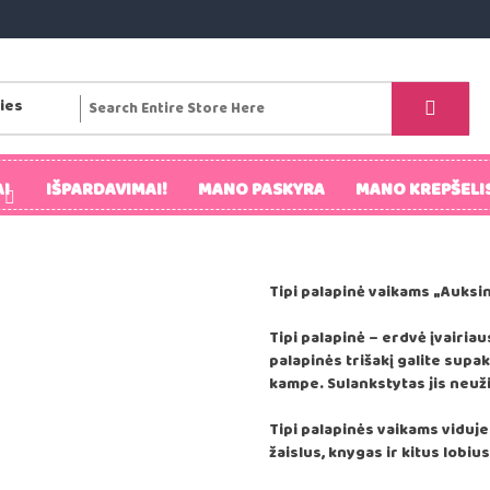
I
IŠPARDAVIMAI!
MANO PASKYRA
MANO KREPŠELI
Tipi palapinė vaikams „Auksi
Tipi palapinė – erdvė įvairi
palapinės trišakį galite supak
kampe. Sulankstytas jis neuž
Tipi palapinės vaikams viduje 
žaislus, knygas ir kitus lobius