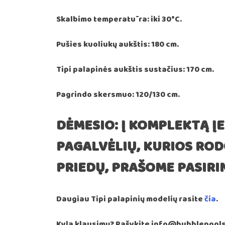
Skalbimo temperatūra: iki 30°C.
Pušies kuoliukų aukštis: 180 cm.
Tipi palapinės aukštis sustačius: 170 cm.
Pagrindo skersmuo: 120/130 cm.
DĖMESIO: Į KOMPLEKTĄ ĮE
PAGALVĖLIŲ, KURIOS RO
PRIEDŲ, PRAŠOME PASIRIN
Daugiau Tipi palapinių modelių rasite
čia
.
Kyla klausimų? Rašykite info@bubblepools.