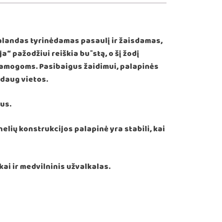
valandas tyrinėdamas pasaulį ir žaisdamas,
ja“ pažodžiui reiškia būstą, o šį žodį
pramogoms. Pasibaigus žaidimui, palapinės
 daug vietos.
ius.
lių konstrukcijos palapinė yra stabili, kai
ai ir medvilninis užvalkalas.