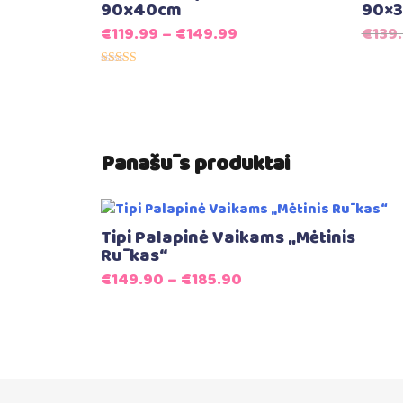
90x40cm
90×
€
119.99
–
€
149.99
€
139
Įvertinimas:
5.00
iš 5
Panašūs produktai
Tipi Palapinė Vaikams „Mėtinis
Rūkas“
€
149.90
–
€
185.90