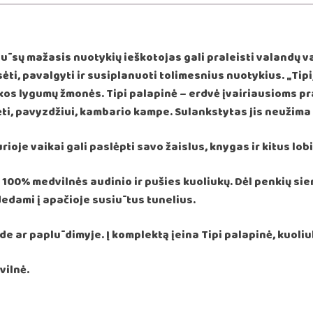
Jūsų mažasis nuotykių ieškotojas gali praleisti valandų 
sėti, pavalgyti ir susiplanuoti tolimesnius nuotykius. „Tipi
erikos lygumų žmonės. Tipi palapinė – erdvė įvairiausioms 
adėti, pavyzdžiui, kambario kampe. Sulankstytas jis neužima
rioje vaikai gali paslėpti savo žaislus, knygas ir kitus lob
00% medvilnės audinio ir pušies kuoliukų. Dėl penkių siene
 dedami į apačioje susiūtus tunelius.
e ar paplūdimyje. Į komplektą įeina Tipi palapinė, kuoliuk
vilnė.