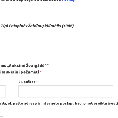
, Tipi Palapinė+Žaidimų kilimėlis (+38€)
ams „Auksinė Žvaigždė“”
 laukeliai pažymėti
*
El. paštas
*
ą, el. pašto adresą ir interneto puslapį, kad jų nebereiktų įvesti i