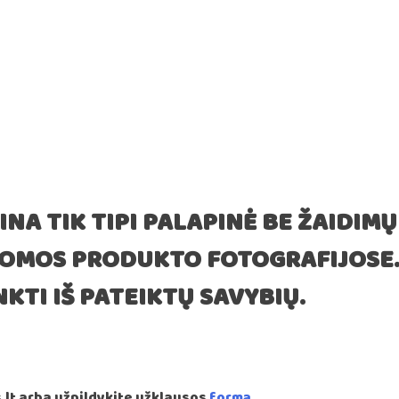
INA TIK TIPI PALAPINĖ BE ŽAIDIMŲ
DOMOS PRODUKTO FOTOGRAFIJOSE
KTI IŠ PATEIKTŲ SAVYBIŲ.
lt arba užpildykite užklausos
formą.