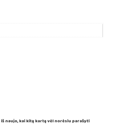
š naujo, kai kitą kartą vėl norėsiu parašyti