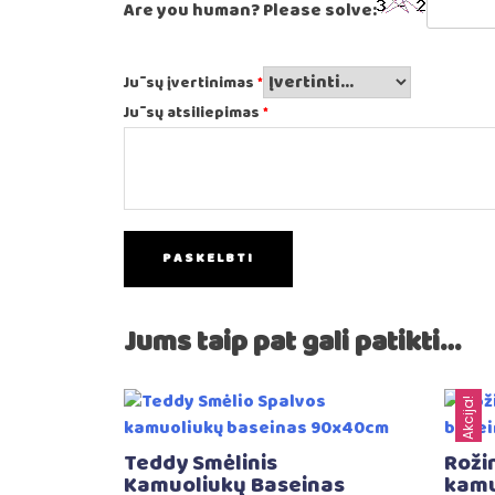
Are you human? Please solve:
Jūsų įvertinimas
*
Jūsų atsiliepimas
*
Jums taip pat gali patikti…
Akcija!
Teddy Smėlinis
Rožin
Kamuoliukų Baseinas
kamu