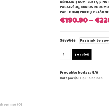
DĖMESIO: Į KOMPLEKTĄ ĮEINA T
PAGALVĖLIŲ, KURIOS RODOM
PAPILDOMŲ PRIEDŲ, PRAŠOME 
€
190.90
–
€
22
Savybės
produkto
Į krepšelį
kiekis:
Tipi
Palapinė
Produkto kodas:
N/A
Vaikams
Kategorija:
Tipi Palapinės
„Auksinė
Žvaigždė“
iliepimai (0)