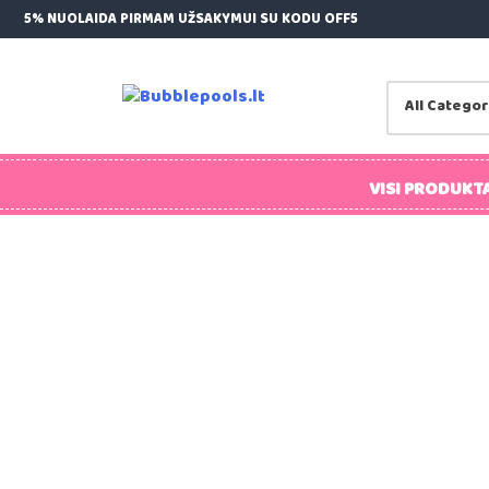
Skip
5% NUOLAIDA PIRMAM UŽSAKYMUI SU KODU OFF5
to
content
Bubblepools.lt
Kamuoliukų Baseinai Vaikams
VISI PRODUKTA