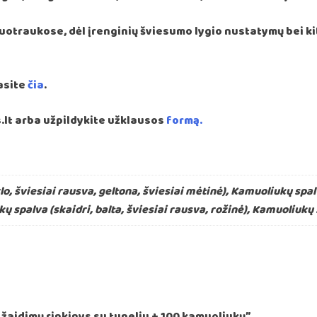
 nuotraukose, dėl įrenginių šviesumo lygio nustatymų bei k
asite
čia
.
lt arba užpildykite užklausos
formą.
o, šviesiai rausva, geltona, šviesiai mėtinė), Kamuoliukų spalv
spalva (skaidri, balta, šviesiai rausva, rožinė), Kamuoliukų sp
žaidimų rinkinys su tuneliu + 100 kamuoliukų”