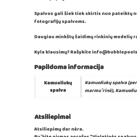
Spalvos gali šiek tiek skirtis nuo pateiktų
fotografijų spalvoms.
Daugiau minkštų žaidimų rinkinių modelių r
Kyla klausimų? Rašykite info@bubblepools.
Papildoma informacija
Kamuoliukų spalva (perl
Kamuoliukų
spalva
marmūrinė), Kamuoliukų 
Atsiliepimai
Atsiliepimų dar nėra.
Būkite pirmas aprašęs “Violetinės spalvos 