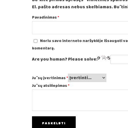
El. pašto adresas nebus skelbiamas.
Būtini
Pavadinimas
*
Noriu savo interneto naršyklėje išsaugoti vard
komentarą.
Are you human? Please solve:
Jūsų įvertinimas
*
Jūsų atsiliepimas
*