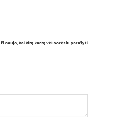
š naujo, kai kitą kartą vėl norėsiu parašyti