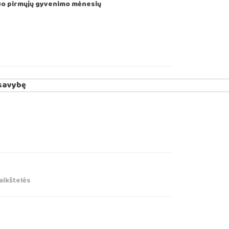
uo pirmųjų gyvenimo mėnesių
aikštelės