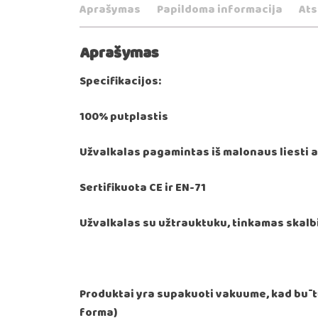
Aprašymas
Papildoma informacija
Ats
Aprašymas
Specifikacijos:
100% putplastis
Užvalkalas pagamintas iš malonaus liesti a
Sertifikuota CE ir EN-71
Užvalkalas su užtrauktuku, tinkamas skalbi
Produktai yra supakuoti vakuume, kad būtų
forma)