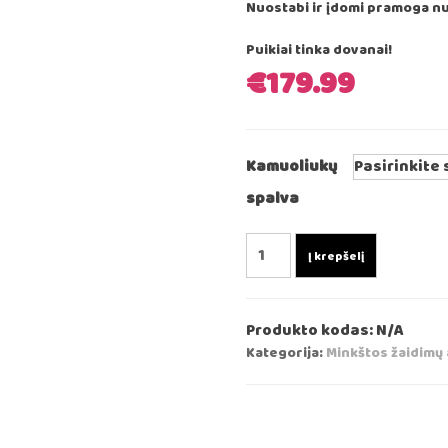
Nuostabi ir įdomi pramoga n
Puikiai tinka dovanai!
€
179.99
Kamuoliukų
spalva
produkto
Į krepšelį
kiekis:
Violetinės
spalvos
Produkto kodas:
N/A
žaidimų
Kategorija:
Minkštos žaidimų 
rinkinys
su
tuneliu
+