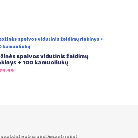
žinės spalvos vidutinis žaidimų
nkinys + 100 kamuoliukų
79.99
lansiniai Dviratukai/Paspirtukai