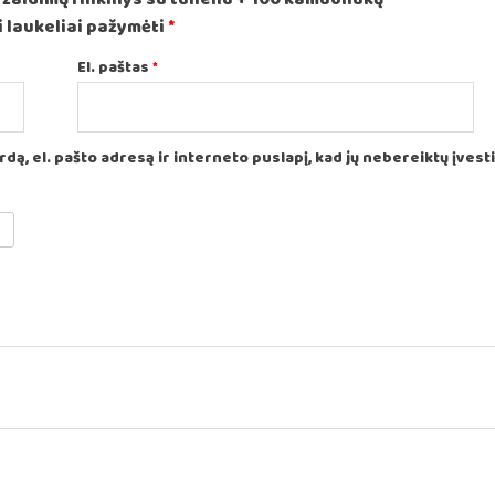
 laukeliai pažymėti
*
El. paštas
*
ą, el. pašto adresą ir interneto puslapį, kad jų nebereiktų įvesti i