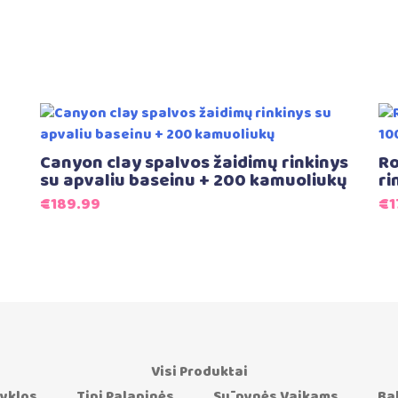
ų
Canyon clay spalvos žaidimų rinkinys
Ro
su apvaliu baseinu + 200 kamuoliukų
ri
€
189.99
€
1
Visi Produktai
yklos
Tipi Palapinės
Sūpynės Vaikams
Ba