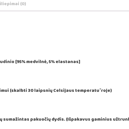
100
iliepimai (0)
kamuoliukų
udinio [95% medvilnė, 5% elastanas]
mui (skalbti 30 laipsnių Celsijaus temperatūroje)
 sumažintas pakuočių dydis. (Išpakavus gaminius užtrunk