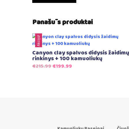
Panašūs produktai
Akcija!
Canyon clay spalvos didysis žaidim
rinkinys + 100 kamuoliukų
Original
Current
€
215.99
€
199.99
price
price
was:
is:
€215.99.
€199.99.
Kamuoliukų Baseinai
Čiuož