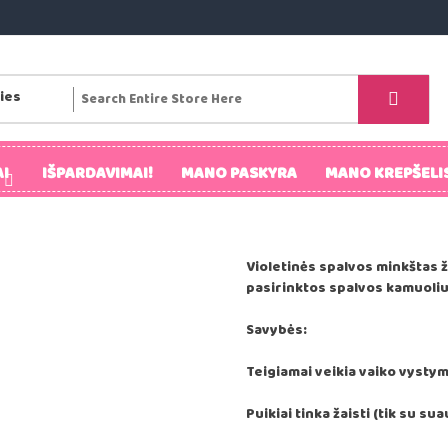
I
IŠPARDAVIMAI!
MANO PASKYRA
MANO KREPŠELI
Violetinės spalvos minkštas ža
pasirinktos spalvos kamuoli
Savybės:
Teigiamai veikia vaiko vysty
Puikiai tinka žaisti (tik su s