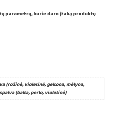
itų parametrų, kurie daro įtaką produktų
a (rožinė, violetinė, geltona, mėlyna,
alva (balta, perlo, violetinė)