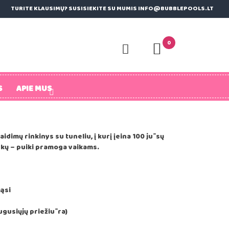
TURITE KLAUSIMŲ? SUSISIEKITE SU MUMIS INFO@BUBBLEPOOLS.LT
0
S
APIE MUS
idimų rinkinys su tuneliu, į kurį įeina 100 jūsų
ukų – puiki pramoga vaikams.
mąsi
uaugusiųjų priežiūra)