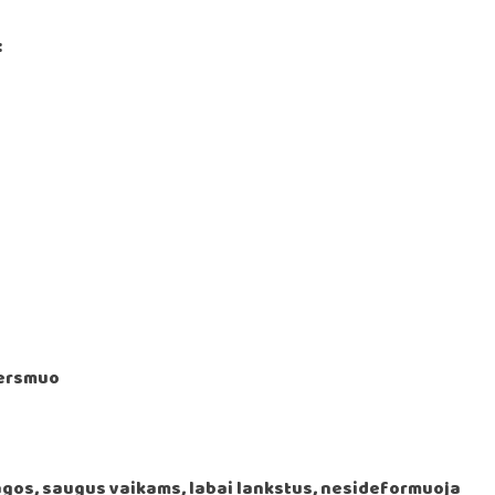
:
kersmuo
gos, saugus vaikams, labai lankstus, nesideformuoja