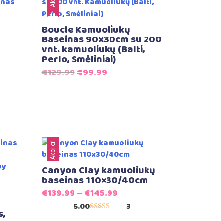
Boucle Kamuoliukų
Baseinas 90x30cm su 200
vnt. kamuoliukų (Balti,
Perlo, Smėliniai)
Original
Current
€
129.99
€
99.99
price
price
was:
is:
€129.99.
€99.99.
Akcija!
Canyon Clay kamuoliukų
baseinas 110×30/40cm
€
139.99
–
€
145.99
5.00
3
s,
Įvertinimas: