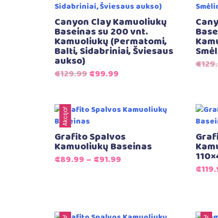
Canyon Clay Kamuoliukų
Cany
Baseinas su 200 vnt.
Base
Kamuoliukų (Permatomi,
Kamu
Balti, Sidabriniai, Šviesaus
Smėl
aukso)
€
129
Original
Current
€
129.99
€
99.99
price
price
was:
is:
€129.99.
€99.99.
Akcija!
Grafito Spalvos
Graf
Kamuoliukų Baseinas
Kamu
110×
€
89.99
–
€
91.99
€
119