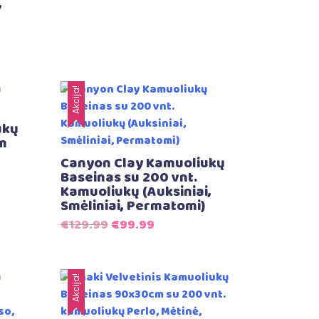
,
5.00
iš 5
Akcija!
ukų
m
Canyon Clay Kamuoliukų
Baseinas su 200 vnt.
Kamuoliukų (Auksiniai,
Smėliniai, Permatomi)
Original
Current
€
129.99
€
99.99
price
price
was:
is:
€129.99.
€99.99.
Akcija!