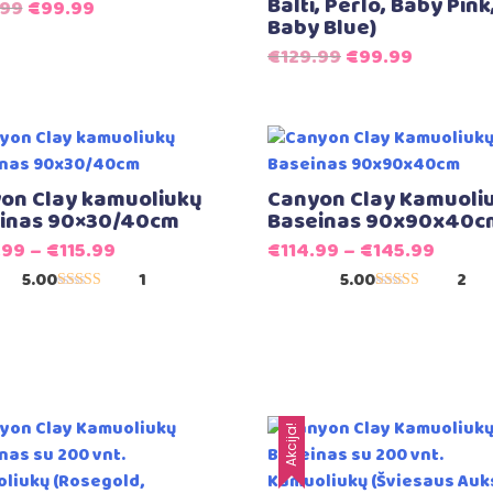
Balti, Perlo, Baby Pink
Original
Current
.99
€
99.99
Baby Blue)
price
price
Original
Current
€
129.99
€
99.99
was:
is:
price
price
€129.99.
€99.99.
was:
is:
€129.99.
€99.99.
on Clay kamuoliukų
Canyon Clay Kamuoli
inas 90×30/40cm
Baseinas 90x90x40c
.99
–
€
115.99
€
114.99
–
€
145.99
5.00
1
5.00
2
Įvertinimas:
Įvertinimas:
5.00
5.00
iš 5
iš 5
Akcija!