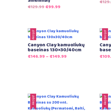
Smėliniai)
€
129
Original
Current
€
129.99
€
99.99
price
price
was:
is:
€129.99.
€99.99.
Akcija!
Akcija!
Canyon Clay kamuoliukų
Cany
baseinas 130×30/40cm
base
€
146.99
–
€
149.99
€
109
Akcija!
Akcija!