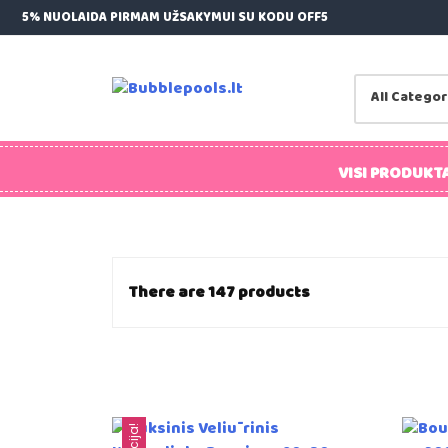
Skip
5% NUOLAIDA PIRMAM UŽSAKYMUI SU KODU OFF5
to
content
Bubblepools.lt
Kamuoliukų Baseinai Vaikams
VISI PRODUKTA
There are 147 products
Akcija!