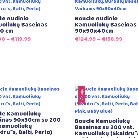
le Audinio
Boucle Audinio
oliukų Baseinas
Kamuoliukų Baseinas
0 cm
90x90x40cm
00
–
€
119.99
€
124.99
–
€
158.99
Akcija!
le Kamuoliukų
inas 90x30cm su 200
Boucle Kamuoliukų
 kamuoliukų
Baseinas su 200 vnt.
drūs, Balti, Perlo)
Kamuoliukų (Skaidrū