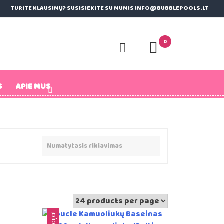
TURITE KLAUSIMŲ? SUSISIEKITE SU MUMIS INFO@BUBBLEPOOLS.LT
0
S
APIE MUS
Akcija!