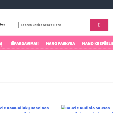
I
IŠPARDAVIMAI!
MANO PASKYRA
MANO KREPŠELI