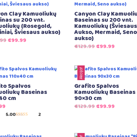
on Clay Kamuoliukų
Canyon Clay Kamuoli
inas su 200 vnt.
Baseinas su 200 vnt.
oliukų (Rosegold,
Kamuoliukų (Šviesaus
iniai, Šviesaus aukso)
Aukso, Mermaid, Seno
aukso)
Original
Current
.99
€
99.99
Original
Current
€
129.99
€
99.99
price
price
price
price
was:
is:
was:
is:
€129.99.
€99.99.
€129.99.
€99.99.
Akcija!
ito Spalvos
Grafito Spalvos
oliukų Baseinas
Kamuoliukų Baseinas
40 cm
90×30 cm
Original
Current
.99
€
129.99
€
99.99
price
price
5.00
2
Įvertinimas:
was:
is:
5.00
iš 5
€129.99.
€99.99.