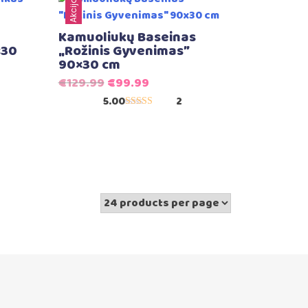
Akcija!
Kamuoliukų Baseinas
×30
„Rožinis Gyvenimas”
90×30 cm
Original
Current
€
129.99
€
99.99
price
price
5.00
2
Įvertinimas:
was:
is:
5.00
iš 5
€129.99.
€99.99.