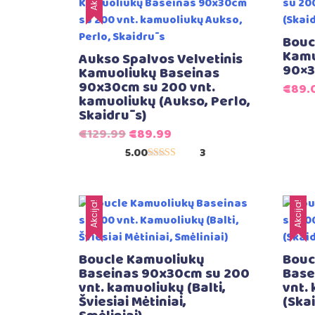
Bouc
Kamu
Aukso Spalvos Velvetinis
90×3
Kamuoliukų Baseinas
90x30cm su 200 vnt.
€
89.
kamuoliukų (Aukso, Perlo,
Skaidrūs)
Original
Current
€
129.99
€
89.99
price
price
5.00
3
Įvertinimas:
was:
is:
5.00
iš 5
€129.99.
€89.99.
Akcija!
Akcija!
Boucle Kamuoliukų
Bouc
Baseinas 90x30cm su 200
Base
vnt. kamuoliukų (Balti,
vnt.
Šviesiai Mėtiniai,
(Skai