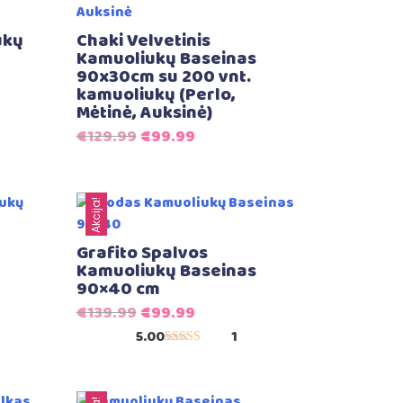
ukų
Chaki Velvetinis
Kamuoliukų Baseinas
90x30cm su 200 vnt.
kamuoliukų (Perlo,
Mėtinė, Auksinė)
Original
Current
€
129.99
€
99.99
price
price
was:
is:
€129.99.
€99.99.
Akcija!
Grafito Spalvos
Kamuoliukų Baseinas
90×40 cm
Original
Current
€
139.99
€
99.99
price
price
5.00
1
Įvertinimas:
was:
is:
5.00
iš 5
€139.99.
€99.99.