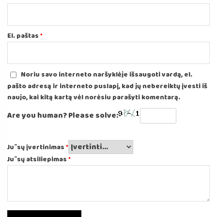
El. paštas
*
Noriu savo interneto naršyklėje išsaugoti vardą, el.
pašto adresą ir interneto puslapį, kad jų nebereiktų įvesti iš
naujo, kai kitą kartą vėl norėsiu parašyti komentarą.
Are you human? Please solve:
Jūsų įvertinimas
*
Jūsų atsiliepimas
*