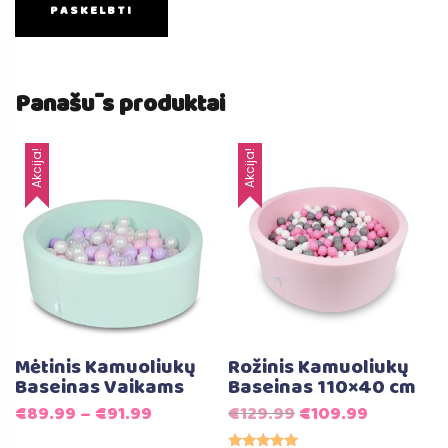
Panašūs produktai
Akcija!
Akcija!
Mėtinis Kamuoliukų
Rožinis Kamuoliukų
Baseinas Vaikams
Baseinas 110×40 cm
Original
Current
€
89.99
–
€
91.99
€
129.99
€
109.99
price
price