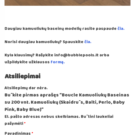
Daugiau kamuoliukų baseinų modelių rasite paspaude
čia.
Norisi daugiau kamuoliukų? Spauskite
čia.
Kyla klausimų? Rašykite info@bubblepools.lt arba
užpildykite užklausos
formą.
Atsiliepimai
Atsiliepimų dar nėra.
Būkite pirmas aprašęs “Boucle Kamuoliukų Baseinas
su 200 vnt. Kamuoliukų (Skaidrūs, Balti, Perlo, Baby
Pink, Baby Blue)”
El. pašto adresas nebus skelbiamas.
Būtini laukeliai
pažymėti
*
Pavadinimas
*