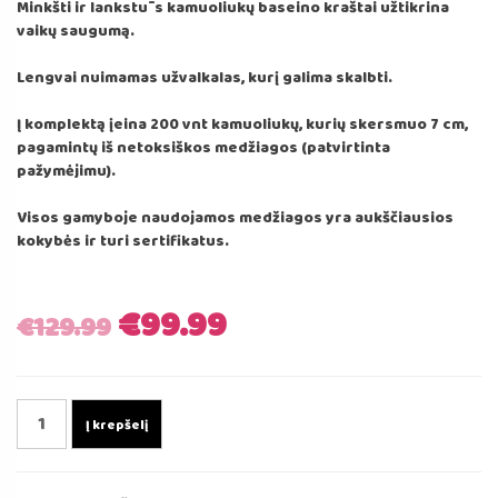
Minkšti ir lankstūs kamuoliukų baseino kraštai užtikrina
vaikų saugumą.
Lengvai nuimamas užvalkalas, kurį galima skalbti.
Į komplektą įeina 200 vnt kamuoliukų, kurių skersmuo 7 cm,
pagamintų iš netoksiškos medžiagos (patvirtinta
pažymėjimu).
Visos gamyboje naudojamos medžiagos yra aukščiausios
kokybės ir turi sertifikatus.
Original
Current
€
99.99
€
129.99
price
price
produkto
was:
is:
Į krepšelį
kiekis:
Boucle
€129.99.
€99.99.
Kamuoliukų