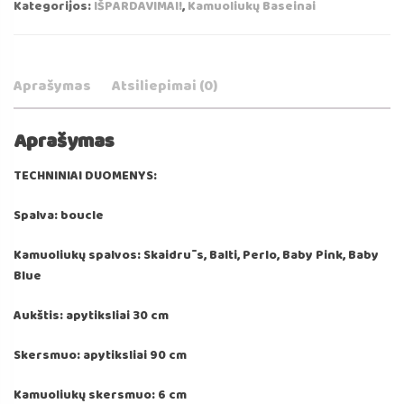
Kategorijos:
IŠPARDAVIMAI!
,
Kamuoliukų Baseinai
Baseinas
su
200
vnt.
Aprašymas
Atsiliepimai (0)
Kamuoliukų
(Skaidrūs,
Aprašymas
Balti,
Perlo,
TECHNINIAI DUOMENYS:
Baby
Pink,
Spalva: boucle
Baby
Blue)
Kamuoliukų spalvos: Skaidrūs, Balti, Perlo, Baby Pink, Baby
Blue
Aukštis: apytiksliai 30 cm
Skersmuo: apytiksliai 90 cm
Kamuoliukų skersmuo: 6 cm