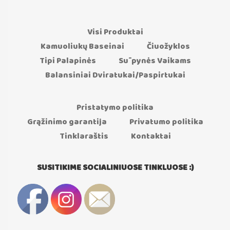
Visi Produktai
Kamuoliukų Baseinai
Čiuožyklos
Tipi Palapinės
Sūpynės Vaikams
Balansiniai Dviratukai/Paspirtukai
Pristatymo politika
Grąžinimo garantija
Privatumo politika
Tinklaraštis
Kontaktai
SUSITIKIME SOCIALINIUOSE TINKLUOSE :)