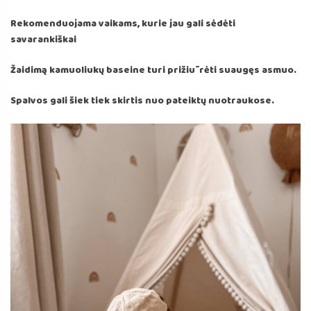
Rekomenduojama vaikams, kurie jau gali sėdėti
savarankiškai
Žaidimą kamuoliukų baseine turi prižiūrėti suaugęs asmuo.
Spalvos gali šiek tiek skirtis nuo pateiktų nuotraukose.