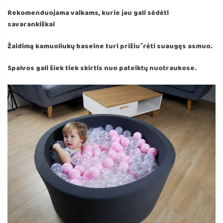
Rekomenduojama vaikams, kurie jau gali sėdėti
savarankiškai
Žaidimą kamuoliukų baseine turi prižiūrėti suaugęs asmuo.
Spalvos gali šiek tiek skirtis nuo pateiktų nuotraukose.