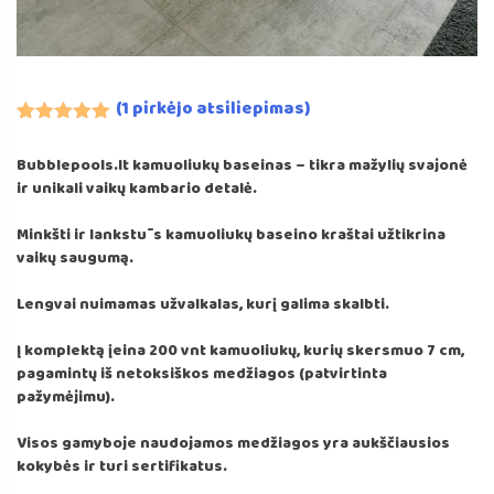
(
1
pirkėjo atsiliepimas)
Įvertinimas:
1
5.00
iš 5
Bubblepools.lt kamuoliukų baseinas – tikra mažylių svajonė
(viso
ir unikali vaikų kambario detalė.
įvertinimų:
)
Minkšti ir lankstūs kamuoliukų baseino kraštai užtikrina
vaikų saugumą.
Lengvai nuimamas užvalkalas, kurį galima skalbti.
Į komplektą įeina 200 vnt kamuoliukų, kurių skersmuo 7 cm,
pagamintų iš netoksiškos medžiagos (patvirtinta
pažymėjimu).
Visos gamyboje naudojamos medžiagos yra aukščiausios
kokybės ir turi sertifikatus.