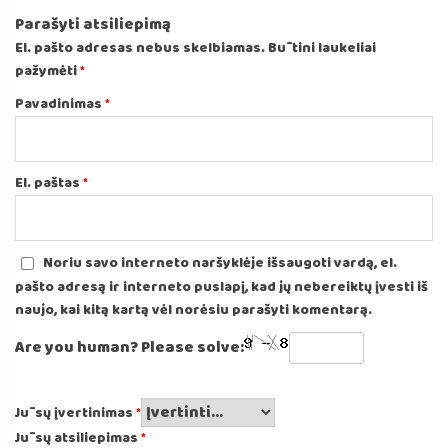
Parašyti atsiliepimą
El. pašto adresas nebus skelbiamas.
Būtini laukeliai
pažymėti
*
Pavadinimas
*
El. paštas
*
Noriu savo interneto naršyklėje išsaugoti vardą, el.
pašto adresą ir interneto puslapį, kad jų nebereiktų įvesti iš
naujo, kai kitą kartą vėl norėsiu parašyti komentarą.
Are you human? Please solve:
Jūsų įvertinimas
*
Jūsų atsiliepimas
*