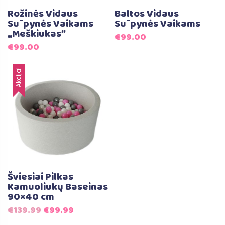
Rožinės Vidaus
Baltos Vidaus
Sūpynės Vaikams
Sūpynės Vaikams
„Meškiukas”
€
99.00
€
99.00
Akcija!
Šviesiai Pilkas
Kamuoliukų Baseinas
90×40 cm
Original
Current
€
139.99
€
99.99
price
price