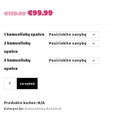
Original
Current
€
99.99
€
139.99
price
price
1 kamuoliukų spalva
was:
is:
2 kamuoliukų
€139.99.
€99.99.
spalva
3 kamuoliukų
spalva
produkto
Į krepšelį
kiekis:
Grafito
Spalvos
Produkto kodas:
N/A
Kamuoliukų
Kategorija:
Kamuoliukų Baseinai
Baseinas