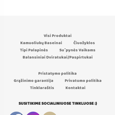
was:
is:
€139.99.
€99.99.
Visi Produktai
Kamuoliukų Baseinai
Čiuožyklos
Tipi Palapinės
Sūpynės Vaikams
Balansiniai Dviratukai/Paspirtukai
Pristatymo politika
Grąžinimo garantija
Privatumo politika
Tinklaraštis
Kontaktai
SUSITIKIME SOCIALINIUOSE TINKLUOSE :)