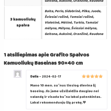
Geltona, Auksinė, Oranžinė, Raudona
Balta, Perlo, Sidabrinė, Pilka, Juoda,
Šviesiai rožinė, Tamsiai rožinė,
3 kamuoliukų
Violetinė, Mėtinė, Turkio, Tamsiai
spalva
mėlyna, Mėlyna, Šviesiai mėlyna,
Geltona, Auksinė, Oranžinė, Raudona
1 atsiliepimas apie
Grafito Spalvos
Kamuoliukų Baseinas 90×40 cm
Dalia
–
2024-02-17
Įvertinimas:
Mano 10 men. sūnus tiesiog dievina šį
5
iš 5
baseiną. Jis jame užsižaidžia daugiau nei
valandą ir visada būna labai patenkintas.
Labai rekomenduoju šią prekę.💖