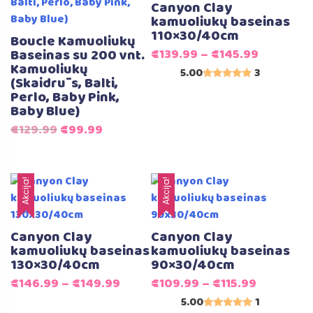
Canyon Clay
kamuoliukų baseinas
110×30/40cm
Boucle Kamuoliukų
Baseinas su 200 vnt.
€
139.99
–
€
145.99
Kamuoliukų
5.00
3
(Skaidrūs, Balti,
Įvertinimas:
Perlo, Baby Pink,
5.00
iš 5
Baby Blue)
Original
Current
€
129.99
€
99.99
price
price
was:
is:
€129.99.
€99.99.
Akcija!
Akcija!
Canyon Clay
Canyon Clay
kamuoliukų baseinas
kamuoliukų baseinas
130×30/40cm
90×30/40cm
€
146.99
–
€
149.99
€
109.99
–
€
115.99
5.00
1