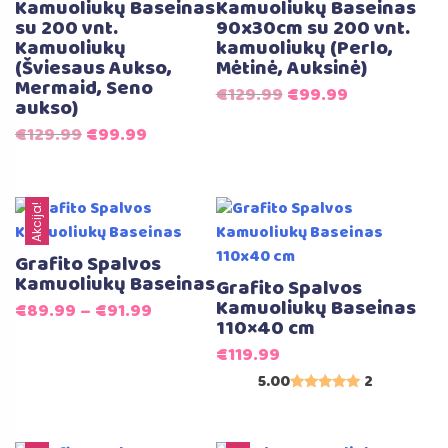
Kamuoliukų Baseinas
Kamuoliukų Baseinas
su 200 vnt.
90x30cm su 200 vnt.
Kamuoliukų
kamuoliukų (Perlo,
(Šviesaus Aukso,
Mėtinė, Auksinė)
Mermaid, Seno
Original
Current
€
129.99
€
99.99
aukso)
price
price
Original
Current
€
129.99
€
99.99
was:
is:
price
price
€129.99.
€99.99.
was:
is:
€129.99.
€99.99.
Akcija!
Grafito Spalvos
Kamuoliukų Baseinas
Grafito Spalvos
Kamuoliukų Baseinas
€
89.99
–
€
91.99
110×40 cm
€
119.99
5.00
2
Įvertinimas:
5.00
iš 5