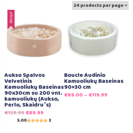
Akcija!
Aukso Spalvos
Boucle Audinio
Velvetinis
Kamuoliukų Baseinas
Kamuoliukų Baseinas
90×30 cm
90x30cm su 200 vnt.
€
89.00
–
€
119.99
kamuoliukų (Aukso,
Perlo, Skaidrūs)
Original
Current
€
129.99
€
89.99
price
price
5.00
3
Įvertinimas:
was:
is:
5.00