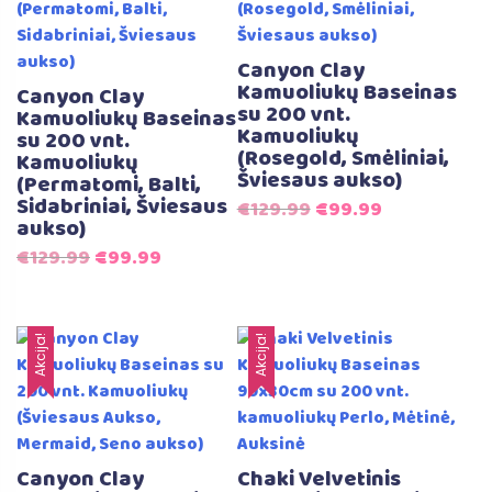
Canyon Clay
Kamuoliukų Baseinas
Canyon Clay
su 200 vnt.
Kamuoliukų Baseinas
Kamuoliukų
su 200 vnt.
(Rosegold, Smėliniai,
Kamuoliukų
Šviesaus aukso)
(Permatomi, Balti,
Sidabriniai, Šviesaus
Original
Current
€
129.99
€
99.99
aukso)
price
price
Original
Current
€
129.99
€
99.99
was:
is:
price
price
€129.99.
€99.99.
was:
is:
€129.99.
€99.99.
Akcija!
Akcija!
Canyon Clay
Chaki Velvetinis