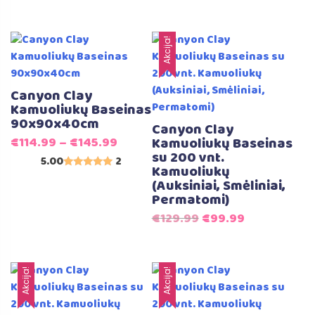
Įvertinimas:
5.00
iš 5
Akcija!
Canyon Clay
Kamuoliukų Baseinas
90x90x40cm
Canyon Clay
€
114.99
–
€
145.99
Kamuoliukų Baseinas
su 200 vnt.
5.00
2
Kamuoliukų
Įvertinimas:
(Auksiniai, Smėliniai,
5.00
iš 5
Permatomi)
Original
Current
€
129.99
€
99.99
price
price
was:
is:
€129.99.
€99.99.
Akcija!
Akcija!