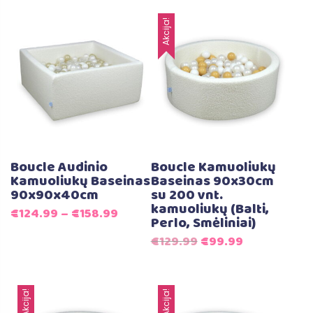
iš 5
€129.99.
€89.99.
Akcija!
Boucle Audinio
Boucle Kamuoliukų
Kamuoliukų Baseinas
Baseinas 90x30cm
90x90x40cm
su 200 vnt.
kamuoliukų (Balti,
€
124.99
–
€
158.99
Perlo, Smėliniai)
Original
Current
€
129.99
€
99.99
price
price
was:
is:
€129.99.
€99.99.
Akcija!
Akcija!