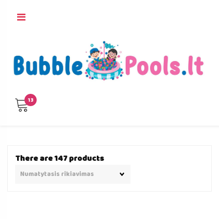
Skip
to
content
13
There are 147 products