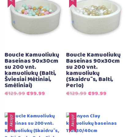
Boucle Kamuoliukų
Boucle Kamuoliukų
Baseinas 90x30cm
Baseinas 90x30cm
su 200 vnt.
su 200 vnt.
kamuoliukų (Balti,
kamuoliukų
Šviesiai Mėtiniai,
(Skaidrūs, Balti,
Smėliniai)
Perlo)
Original
Current
Original
Current
€
129.99
€
99.99
€
129.99
€
99.99
price
price
price
price
was:
is:
was:
is:
€129.99.
€99.99.
€129.99.
€99.99.
Akcija!
Akcija!