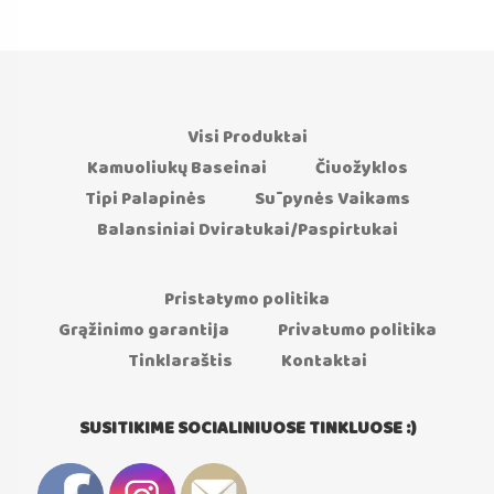
Visi Produktai
Kamuoliukų Baseinai
Čiuožyklos
Tipi Palapinės
Sūpynės Vaikams
Balansiniai Dviratukai/Paspirtukai
Pristatymo politika
Grąžinimo garantija
Privatumo politika
Tinklaraštis
Kontaktai
SUSITIKIME SOCIALINIUOSE TINKLUOSE :)