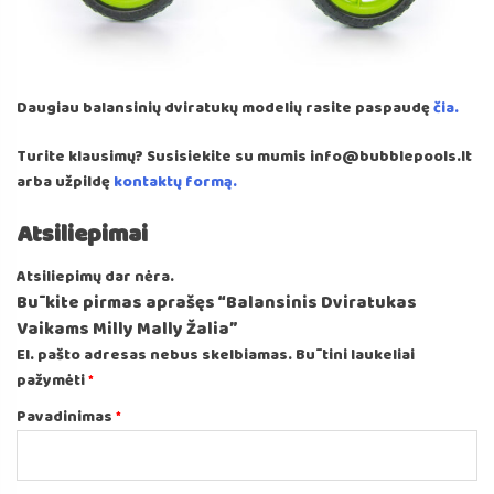
Daugiau balansinių dviratukų modelių rasite paspaudę
čia.
Turite klausimų? Susisiekite su mumis info@bubblepools.lt
arba užpildę
kontaktų formą.
Atsiliepimai
Atsiliepimų dar nėra.
Būkite pirmas aprašęs “Balansinis Dviratukas
Vaikams Milly Mally Žalia”
El. pašto adresas nebus skelbiamas.
Būtini laukeliai
pažymėti
*
Pavadinimas
*