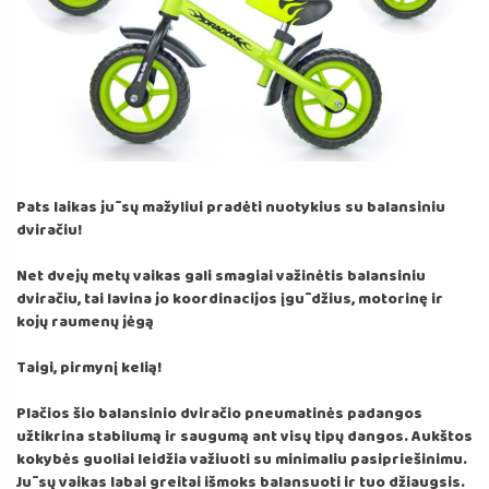
Pats laikas jūsų mažyliui pradėti nuotykius su balansiniu
dviračiu!
Net dvejų metų vaikas gali smagiai važinėtis balansiniu
dviračiu, tai lavina jo koordinacijos įgūdžius, motorinę ir
kojų raumenų jėgą
Taigi, pirmynį kelią!
Plačios šio balansinio dviračio pneumatinės padangos
užtikrina stabilumą ir saugumą ant visų tipų dangos. Aukštos
kokybės guoliai leidžia važiuoti su minimaliu pasipriešinimu.
Jūsų vaikas labai greitai išmoks balansuoti ir tuo džiaugsis.