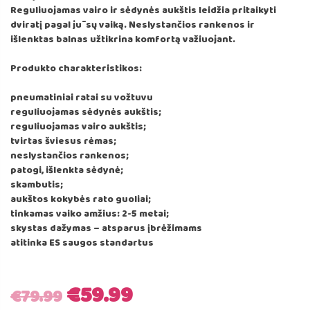
Reguliuojamas vairo ir sėdynės aukštis leidžia pritaikyti
dviratį pagal jūsų vaiką. Neslystančios rankenos ir
išlenktas balnas užtikrina komfortą važiuojant.
Produkto charakteristikos:
pneumatiniai ratai su vožtuvu
reguliuojamas sėdynės aukštis;
reguliuojamas vairo aukštis;
tvirtas šviesus rėmas;
neslystančios rankenos;
patogi, išlenkta sėdynė;
skambutis;
aukštos kokybės rato guoliai;
tinkamas vaiko amžius: 2-5 metai;
skystas dažymas – atsparus įbrėžimams
atitinka ES saugos standartus
Original
Current
€
59.99
€
79.99