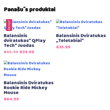
Panašūs produktai
Akcija!
Balansinis
Balansinis Dviratukas
dviratukas” QPlay
„Teletabiai”
Tech” Juodas
€
35.99
Original
Current
€
65.99
€
39.99
price
price
was:
is:
€65.99.
€39.99.
Balansinis Dviratukas
Rookie Ride Mickey
Mouse
€
64.99