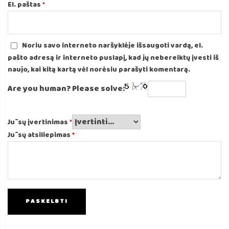
El. paštas
*
Noriu savo interneto naršyklėje išsaugoti vardą, el.
pašto adresą ir interneto puslapį, kad jų nebereiktų įvesti iš
naujo, kai kitą kartą vėl norėsiu parašyti komentarą.
Are you human? Please solve:
Jūsų įvertinimas
*
Jūsų atsiliepimas
*