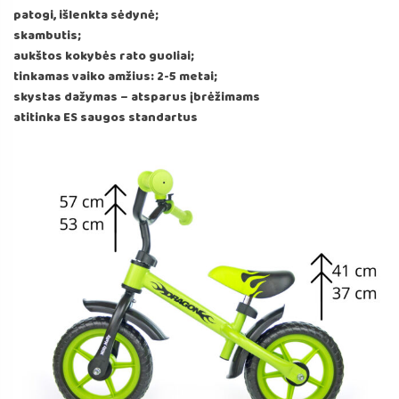
patogi, išlenkta sėdynė;
skambutis;
aukštos kokybės rato guoliai;
tinkamas vaiko amžius: 2-5 metai;
skystas dažymas – atsparus įbrėžimams
atitinka ES saugos standartus