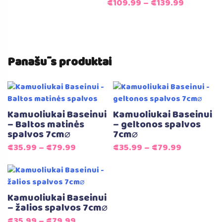
€
109.99
–
€
139.99
€129.99.
€119.99.
Panašūs produktai
Kamuoliukai Baseinui
Kamuoliukai Baseinui
– Baltos matinės
– geltonos spalvos
spalvos 7cm⌀
7cm⌀
€
35.99
–
€
79.99
€
35.99
–
€
79.99
Kamuoliukai Baseinui
– žalios spalvos 7cm⌀
€
35.99
–
€
79.99