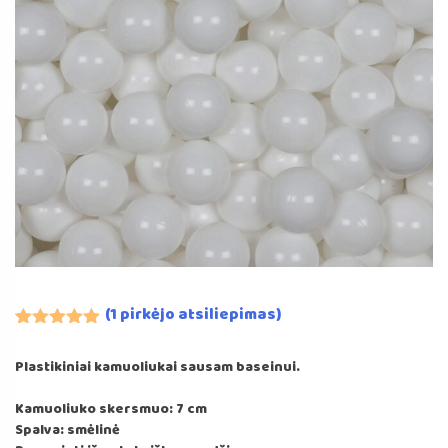
(
1
pirkėjo atsiliepimas)
Įvertinimas:
1
5.00
iš 5
Plastikiniai kamuoliukai sausam baseinui.
(viso
įvertinimų:
)
Kamuoliuko skersmuo: 7 cm
Spalva: smėlinė