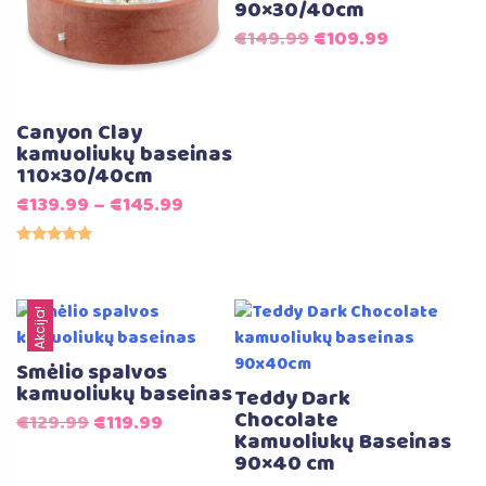
90×30/40cm
Original
Current
€
149.99
€
109.99
price
price
was:
is:
€149.99.
€109.99.
Canyon Clay
kamuoliukų baseinas
110×30/40cm
€
139.99
–
€
145.99
Įvertinimas:
5.00
iš 5
Akcija!
Smėlio spalvos
kamuoliukų baseinas
Teddy Dark
Chocolate
Original
Current
€
129.99
€
119.99
Kamuoliukų Baseinas
price
price
90×40 cm
was:
is: