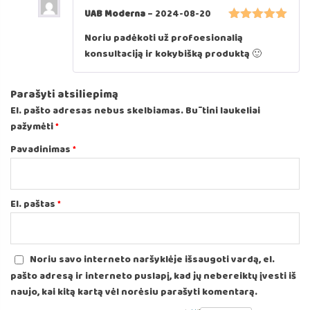
UAB Moderna
–
2024-08-20
Įvertinimas:
Noriu padėkoti už profoesionalią
5
iš 5
konsultaciją ir kokybišką produktą 🙂
Parašyti atsiliepimą
El. pašto adresas nebus skelbiamas.
Būtini laukeliai
pažymėti
*
Pavadinimas
*
El. paštas
*
Noriu savo interneto naršyklėje išsaugoti vardą, el.
pašto adresą ir interneto puslapį, kad jų nebereiktų įvesti iš
naujo, kai kitą kartą vėl norėsiu parašyti komentarą.