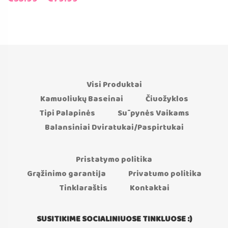
Visi Produktai
Kamuoliukų Baseinai
Čiuožyklos
Tipi Palapinės
Sūpynės Vaikams
Balansiniai Dviratukai/Paspirtukai
Pristatymo politika
Grąžinimo garantija
Privatumo politika
Tinklaraštis
Kontaktai
SUSITIKIME SOCIALINIUOSE TINKLUOSE :)