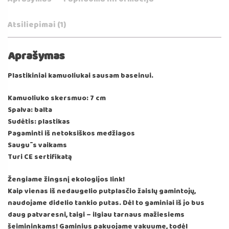
Atsiliepimai (1)
Aprašymas
Plastikiniai kamuoliukai sausam baseinui.
Kamuoliuko skersmuo: 7 cm
Spalva: balta
Sudėtis: plastikas
Pagaminti iš netoksiškos medžiagos
Saugūs vaikams
Turi CE sertifikatą
Žengiame žingsnį ekologijos link!
Kaip vienas iš nedaugelio putplasčio žaislų gamintojų,
naudojame didelio tankio putas. Dėl to gaminiai iš jo bus
daug patvaresni, taigi – ilgiau tarnaus mažiesiems
šeimininkams! Gaminius pakuojame vakuume, todėl