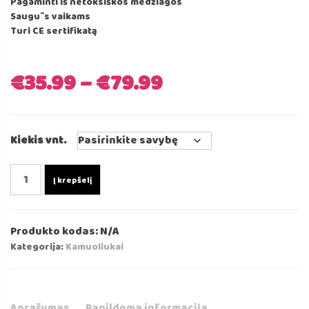
Pagaminti iš netoksiškos medžiagos
Saugūs vaikams
Turi CE sertifikatą
€
35.99
–
€
79.99
Kiekis vnt.
produkto
Į krepšelį
kiekis:
Kamuoliukai
Baseinui
Produkto kodas:
N/A
-
Kategorija:
Kamuoliukai
Baltos
spalvos
7cm⌀
Aprašymas
Papildoma informacija