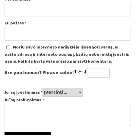
El. paštas
*
Noriu savo interneto naršyklėje išsaugoti vardą, el.
pašto adresą ir interneto puslapį, kad jų nebereiktų įvesti iš
naujo, kai kitą kartą vėl norėsiu parašyti komentarą.
Are you human? Please solve:
Jūsų įvertinimas
*
Jūsų atsiliepimas
*