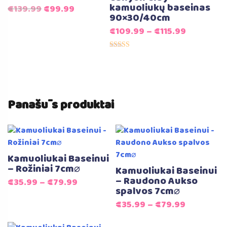
kamuoliukų baseinas
Original
Current
€
139.99
€
99.99
90×30/40cm
price
price
€
109.99
–
€
115.99
was:
is:
€139.99.
€99.99.
Įvertinimas:
5.00
iš 5
Panašūs produktai
Kamuoliukai Baseinui
– Rožiniai 7cm⌀
Kamuoliukai Baseinui
– Raudono Aukso
€
35.99
–
€
79.99
spalvos 7cm⌀
€
35.99
–
€
79.99