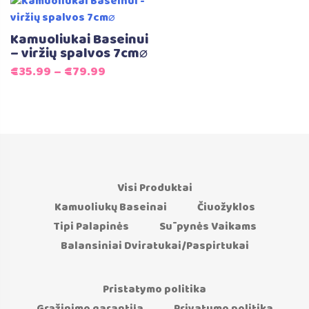
Kamuoliukai Baseinui
– viržių spalvos 7cm⌀
€
35.99
–
€
79.99
Visi Produktai
Kamuoliukų Baseinai
Čiuožyklos
Tipi Palapinės
Sūpynės Vaikams
Balansiniai Dviratukai/Paspirtukai
Pristatymo politika
Grąžinimo garantija
Privatumo politika