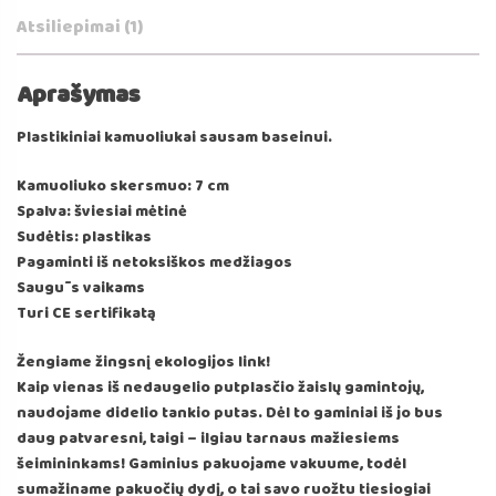
Atsiliepimai (1)
Aprašymas
Plastikiniai kamuoliukai sausam baseinui.
Kamuoliuko skersmuo: 7 cm
Spalva: šviesiai mėtinė
Sudėtis: plastikas
Pagaminti iš netoksiškos medžiagos
Saugūs vaikams
Turi CE sertifikatą
Žengiame žingsnį ekologijos link!
Kaip vienas iš nedaugelio putplasčio žaislų gamintojų,
naudojame didelio tankio putas. Dėl to gaminiai iš jo bus
daug patvaresni, taigi – ilgiau tarnaus mažiesiems
šeimininkams! Gaminius pakuojame vakuume, todėl
sumažiname pakuočių dydį, o tai savo ruožtu tiesiogiai