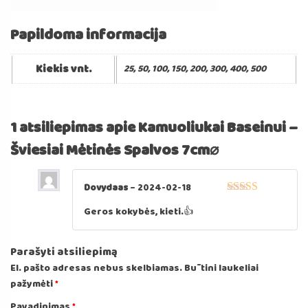
Papildoma informacija
Kiekis vnt.
25, 50, 100, 150, 200, 300, 400, 500
1 atsiliepimas apie
Kamuoliukai Baseinui –
Šviesiai Mėtinės Spalvos 7cm⌀
Dovydaas
–
2024-02-18
Įvertinimas:
5
Geros kokybės, kieti.👍
iš 5
Parašyti atsiliepimą
El. pašto adresas nebus skelbiamas.
Būtini laukeliai
pažymėti
*
Pavadinimas
*