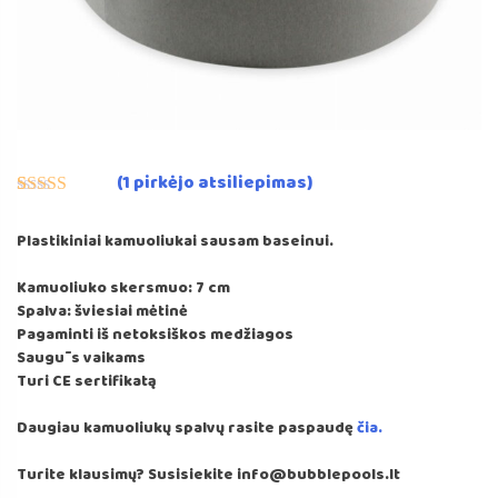
(
1
pirkėjo atsiliepimas)
Įvertinimas:
1
5.00
iš 5
Plastikiniai kamuoliukai sausam baseinui.
(viso
įvertinimų:
)
Kamuoliuko skersmuo: 7 cm
Spalva: šviesiai mėtinė
Pagaminti iš netoksiškos medžiagos
Saugūs vaikams
Turi CE sertifikatą
Daugiau kamuoliukų spalvų rasite paspaudę
čia.
Turite klausimų? Susisiekite info@bubblepools.lt