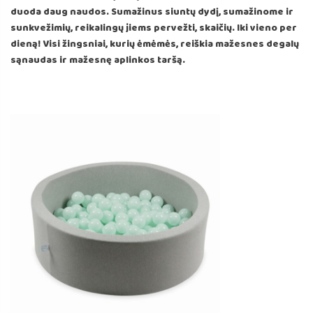
duoda daug naudos. Sumažinus siuntų dydį, sumažinome ir
sunkvežimių, reikalingų jiems pervežti, skaičių. Iki vieno per
dieną! Visi žingsniai, kurių ėmėmės, reiškia mažesnes degalų
sąnaudas ir mažesnę aplinkos taršą.