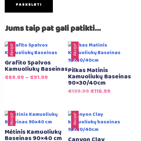
Jums taip pat gali patikti…
Akcija!
Akcija!
Grafito Spalvos
Kamuoliukų Baseinas
Pilkas Matinis
Kamuoliukų Baseinas
€
89.99
–
€
91.99
90×30/40cm
Original
Current
€
139.99
€
116.99
price
price
was:
is:
€139.99.
€116.99.
Akcija!
Akcija!
Mėtinis Kamuoliukų
Baseinas 90×40 cm
Canyon Clay