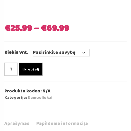
€
25.99
–
€
69.99
Kiekis vnt.
produkto
Į krepšelį
kiekis:
Kamuoliukai
Baseinui
Produkto kodas:
N/A
-
Kategorija:
Kamuoliukai
Šviesiai
Mėtinės
Spalvos
7cm⌀
Aprašymas
Papildoma informacija