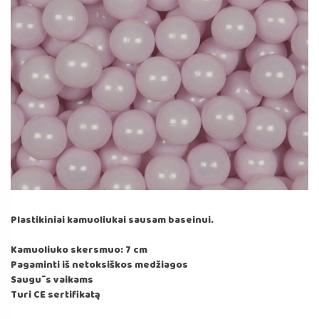
Plastikiniai kamuoliukai sausam baseinui.
Kamuoliuko skersmuo: 7 cm
Pagaminti iš netoksiškos medžiagos
Saugūs vaikams
Turi CE sertifikatą