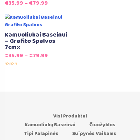
€
35.99
–
€
79.99
Kamuoliukai Baseinui
– Grafito Spalvos
7cm⌀
€
35.99
–
€
79.99
Įvertinimas:
5.00
iš 5
Visi Produktai
Kamuoliukų Baseinai
Čiuožyklos
Tipi Palapinės
Sūpynės Vaikams