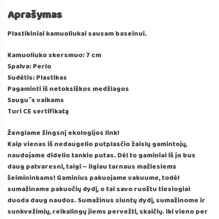
Aprašymas
Plastikiniai kamuoliukai sausam baseinui.
Kamuoliuko skersmuo: 7 cm
Spalva: Perlo
Sudėtis: Plastikas
Pagaminti iš netoksiškos medžiagos
Saugūs vaikams
Turi CE sertifikatą
Žengiame žingsnį ekologijos link!
Kaip vienas iš nedaugelio putplasčio žaislų gamintojų,
naudojame didelio tankio putas. Dėl to gaminiai iš jo bus
daug patvaresni, taigi – ilgiau tarnaus mažiesiems
šeimininkams! Gaminius pakuojame vakuume, todėl
sumažiname pakuočių dydį, o tai savo ruožtu tiesiogiai
duoda daug naudos. Sumažinus siuntų dydį, sumažinome ir
sunkvežimių, reikalingų jiems pervežti, skaičių. Iki vieno per