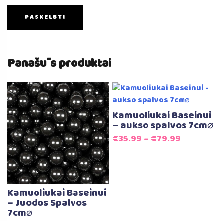
Panašūs produktai
Kamuoliukai Baseinui
– aukso spalvos 7cm⌀
€
35.99
–
€
79.99
Kamuoliukai Baseinui
– Juodos Spalvos
7cm⌀