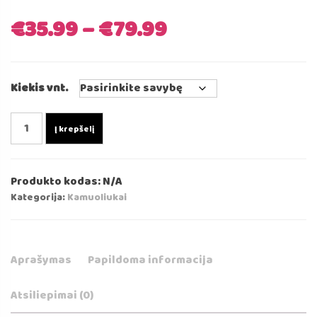
€
35.99
–
€
79.99
Kiekis vnt.
produkto
Į krepšelį
kiekis:
Kamuoliukai
Baseinui
Produkto kodas:
N/A
-
Kategorija:
Kamuoliukai
Perlo
spalvos
7cm⌀
Aprašymas
Papildoma informacija
Atsiliepimai (0)