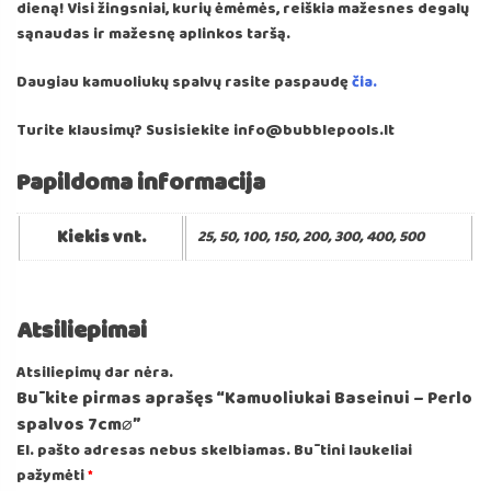
dieną! Visi žingsniai, kurių ėmėmės, reiškia mažesnes degalų
sąnaudas ir mažesnę aplinkos taršą.
Daugiau kamuoliukų spalvų rasite paspaudę
čia.
Turite klausimų? Susisiekite info@bubblepools.lt
Papildoma informacija
Kiekis vnt.
25, 50, 100, 150, 200, 300, 400, 500
Atsiliepimai
Atsiliepimų dar nėra.
Būkite pirmas aprašęs “Kamuoliukai Baseinui – Perlo
spalvos 7cm⌀”
El. pašto adresas nebus skelbiamas.
Būtini laukeliai
pažymėti
*