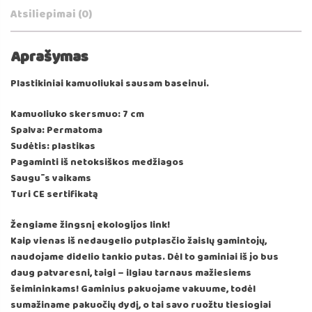
Atsiliepimai (0)
Aprašymas
Plastikiniai kamuoliukai sausam baseinui.
Kamuoliuko skersmuo: 7 cm
Spalva: Permatoma
Sudėtis: plastikas
Pagaminti iš netoksiškos medžiagos
Saugūs vaikams
Turi CE sertifikatą
Žengiame žingsnį ekologijos link!
Kaip vienas iš nedaugelio putplasčio žaislų gamintojų,
naudojame didelio tankio putas. Dėl to gaminiai iš jo bus
daug patvaresni, taigi – ilgiau tarnaus mažiesiems
šeimininkams! Gaminius pakuojame vakuume, todėl
sumažiname pakuočių dydį, o tai savo ruožtu tiesiogiai