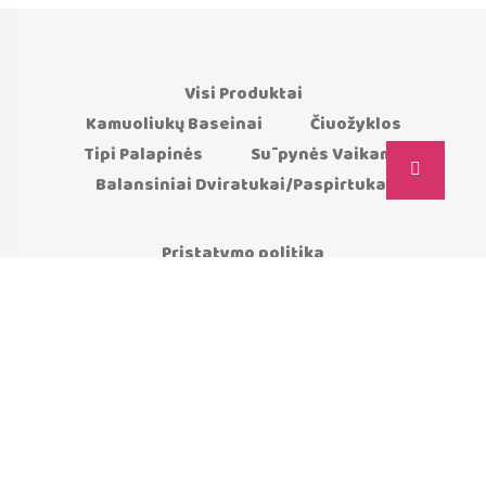
Visi Produktai
Kamuoliukų Baseinai
Čiuožyklos
Tipi Palapinės
Sūpynės Vaikams
Balansiniai Dviratukai/Paspirtukai
Pristatymo politika
Grąžinimo garantija
Privatumo politika
Tinklaraštis
Kontaktai
SUSITIKIME SOCIALINIUOSE TINKLUOSE :)