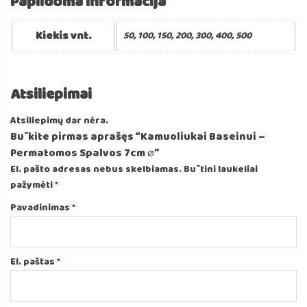
Papildoma informacija
Kiekis vnt.
50, 100, 150, 200, 300, 400, 500
Atsiliepimai
Atsiliepimų dar nėra.
Būkite pirmas aprašęs “Kamuoliukai Baseinui –
Permatomos Spalvos 7cm ⌀”
El. pašto adresas nebus skelbiamas.
Būtini laukeliai
pažymėti
*
Pavadinimas
*
El. paštas
*