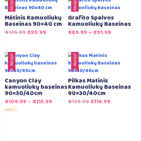
Akcija!
Akcija!
Mėtinis Kamuoliukų
Grafito Spalvos
Baseinas 90×40 cm
Kamuoliukų Baseinas
Original
Current
€
139.99
€
99.99
€
89.99
–
€
91.99
price
price
was:
is:
€139.99.
€99.99.
Akcija!
Akcija!
Canyon Clay
Pilkas Matinis
kamuoliukų baseinas
Kamuoliukų Baseinas
90×30/40cm
90×30/40cm
Original
Current
€
109.99
–
€
115.99
€
139.99
€
116.99
price
price
Įvertinimas:
was:
is:
5.00
iš 5
€139.99.
€116.99.