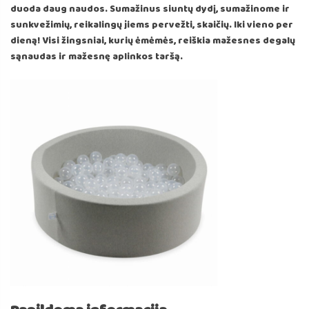
duoda daug naudos. Sumažinus siuntų dydį, sumažinome ir
sunkvežimių, reikalingų jiems pervežti, skaičių. Iki vieno per
dieną! Visi žingsniai, kurių ėmėmės, reiškia mažesnes degalų
sąnaudas ir mažesnę aplinkos taršą.