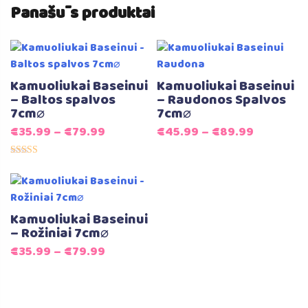
Panašūs produktai
Kamuoliukai Baseinui
Kamuoliukai Baseinui
– Baltos spalvos
– Raudonos Spalvos
7cm⌀
7cm⌀
€
35.99
–
€
79.99
€
45.99
–
€
89.99
Įvertinimas:
5.00
iš 5
Kamuoliukai Baseinui
– Rožiniai 7cm⌀
€
35.99
–
€
79.99