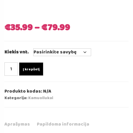
€
35.99
–
€
79.99
Kiekis vnt.
produkto
Į krepšelį
kiekis:
Kamuoliukai
Baseinui
Produkto kodas:
N/A
-
Kategorija:
Kamuoliukai
Permatomos
Spalvos
7cm
⌀
Aprašymas
Papildoma informacija