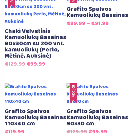
Grafito Spalvos
Kamuoliukų Baseinas
€
89.99
–
€
91.99
Chaki Velvetinis
Kamuoliukų Baseinas
90x30cm su 200 vnt.
kamuoliukų (Perlo,
Mėtinė, Auksinė)
Original
Current
€
129.99
€
99.99
price
price
was:
is:
€129.99.
€99.99.
Akcija!
Grafito Spalvos
Grafito Spalvos
Kamuoliukų Baseinas
Kamuoliukų Baseinas
110×40 cm
90×30 cm
Original
Current
€
119.99
€
129.99
€
99.99