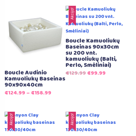
iš 5
€129.99.
€89.99.
Akcija!
Boucle Kamuoliukų
Baseinas 90x30cm
su 200 vnt.
kamuoliukų (Balti,
Perlo, Smėliniai)
Boucle Audinio
Original
Current
€
129.99
€
99.99
Kamuoliukų Baseinas
price
price
90x90x40cm
was:
is:
€
124.99
–
€
158.99
€129.99.
€99.99.
Akcija!
Akcija!