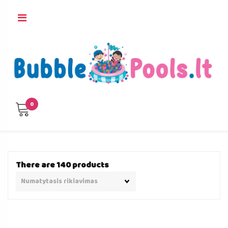
Skip
to
content
0
There are 140 products