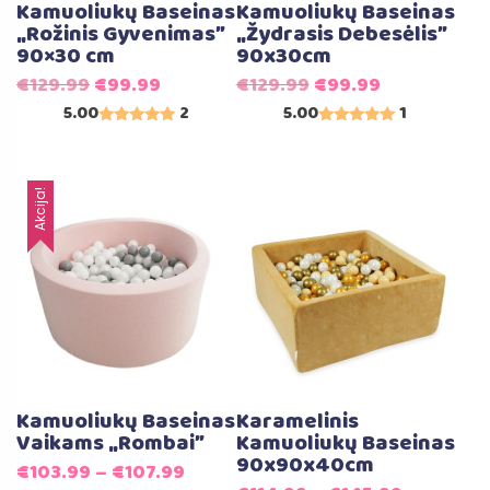
Kamuoliukų Baseinas
Kamuoliukų Baseinas
„Rožinis Gyvenimas”
„Žydrasis Debesėlis”
90×30 cm
90x30cm
Original
Current
Original
Current
€
129.99
€
99.99
€
129.99
€
99.99
price
price
price
price
5.00
2
5.00
1
Įvertinimas:
Įvertinimas:
was:
is:
was:
is:
5.00
5.00
iš 5
iš 5
€129.99.
€99.99.
€129.99.
€99.99.
Akcija!
Kamuoliukų Baseinas
Karamelinis
Vaikams „Rombai”
Kamuoliukų Baseinas
90x90x40cm
€
103.99
–
€
107.99