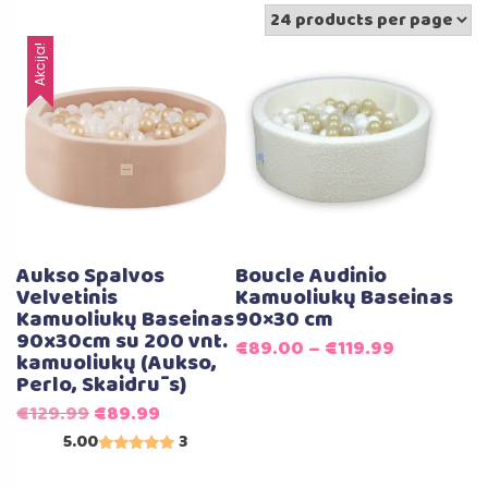
Akcija!
Aukso Spalvos
Boucle Audinio
Velvetinis
Kamuoliukų Baseinas
Kamuoliukų Baseinas
90×30 cm
90x30cm su 200 vnt.
€
89.00
–
€
119.99
kamuoliukų (Aukso,
Perlo, Skaidrūs)
Original
Current
€
129.99
€
89.99
price
price
5.00
3
Įvertinimas:
was:
is:
5.00