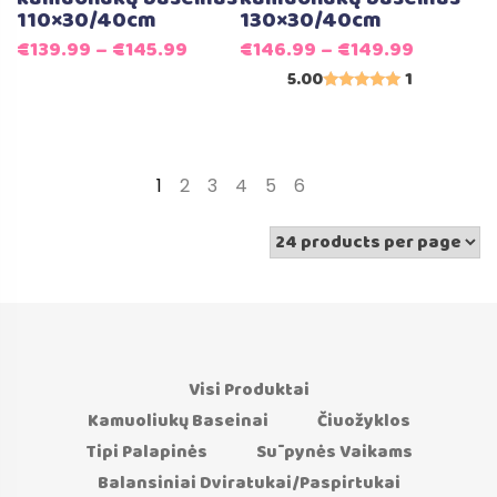
110×30/40cm
130×30/40cm
€
139.99
–
€
145.99
€
146.99
–
€
149.99
5.00
1
Įvertinimas:
5.00
iš 5
1
2
3
4
5
6
→
Visi Produktai
Kamuoliukų Baseinai
Čiuožyklos
Tipi Palapinės
Sūpynės Vaikams
Balansiniai Dviratukai/Paspirtukai