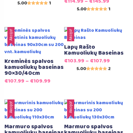
€
114.99
–
€
145.99
5.00
1
5.00
1
Įvertinimas:
5.00
Įvertinimas:
iš 5
5.00
iš 5
Akcija!
Akcija!
Lapų Rašto
Kamuoliukų Baseinas
Kreminės spalvos
€
103.99
–
€
107.99
kamuoliukų baseinas
5.00
2
90×30/40cm
Įvertinimas:
5.00
€
107.99
–
€
109.99
iš 5
Akcija!
Akcija!
Marmuro spalvos
Marmuro spalvos
kamuoliukų baseinas
kamuoliukų baseinas