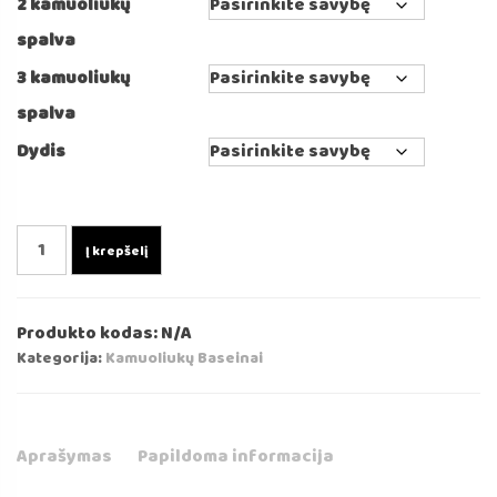
2 kamuoliukų
spalva
3 kamuoliukų
spalva
Dydis
produkto
Į krepšelį
kiekis:
Marmuro
spalvos
Produkto kodas:
N/A
kamuoliukų
Kategorija:
Kamuoliukų Baseinai
baseinas
110x30/40cm
Aprašymas
Papildoma informacija