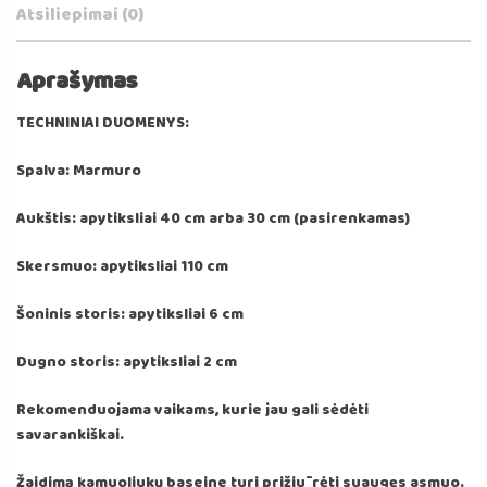
Atsiliepimai (0)
Aprašymas
TECHNINIAI DUOMENYS:
Spalva: Marmuro
Aukštis: apytiksliai 40 cm arba 30 cm (pasirenkamas)
Skersmuo: apytiksliai 110 cm
Šoninis storis: apytiksliai 6 cm
Dugno storis: apytiksliai 2 cm
Rekomenduojama vaikams, kurie jau gali sėdėti
savarankiškai.
Žaidimą kamuoliukų baseine turi prižiūrėti suaugęs asmuo.