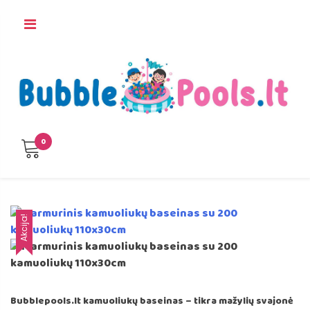
Skip
to
content
0
Akcija!
Bubblepools.lt kamuoliukų baseinas – tikra mažylių svajonė