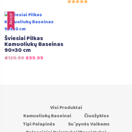
price
price
Įvertinimas:
was:
is:
5.00
iš 5
Akcija!
€129.99.
€99.99.
Šviesiai Pilkas
Kamuoliukų Baseinas
90×30 cm
Original
Current
€
129.99
€
99.99
price
price
was:
is:
€129.99.
€99.99.
Visi Produktai
Kamuoliukų Baseinai
Čiuožyklos
Tipi Palapinės
Sūpynės Vaikams