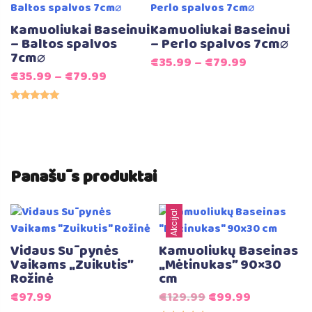
Kamuoliukai Baseinui
Kamuoliukai Baseinui
– Baltos spalvos
– Perlo spalvos 7cm⌀
7cm⌀
€
35.99
–
€
79.99
€
35.99
–
€
79.99
Įvertinimas:
5.00
iš 5
Panašūs produktai
Akcija!
Vidaus Sūpynės
Kamuoliukų Baseinas
Vaikams „Zuikutis”
„Mėtinukas” 90×30
Rožinė
cm
Original
Current
€
97.99
€
129.99
€
99.99