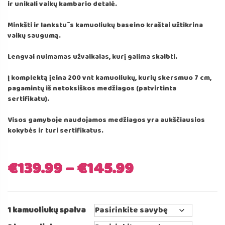
ir unikali vaikų kambario detalė.
Minkšti ir lankstūs kamuoliukų baseino kraštai užtikrina
vaikų saugumą.
Lengvai nuimamas užvalkalas, kurį galima skalbti.
Į komplektą įeina 200 vnt kamuoliukų, kurių skersmuo 7 cm,
pagamintų iš netoksiškos medžiagos (patvirtinta
sertifikatu).
Visos gamyboje naudojamos medžiagos yra aukščiausios
kokybės ir turi sertifikatus.
€
139.99
–
€
145.99
1 kamuoliukų spalva