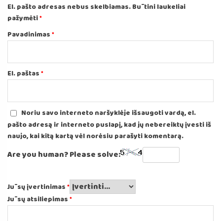
El. pašto adresas nebus skelbiamas.
Būtini laukeliai
pažymėti
*
Pavadinimas
*
El. paštas
*
Noriu savo interneto naršyklėje išsaugoti vardą, el.
pašto adresą ir interneto puslapį, kad jų nebereiktų įvesti iš
naujo, kai kitą kartą vėl norėsiu parašyti komentarą.
Are you human? Please solve:
Jūsų įvertinimas
*
Jūsų atsiliepimas
*