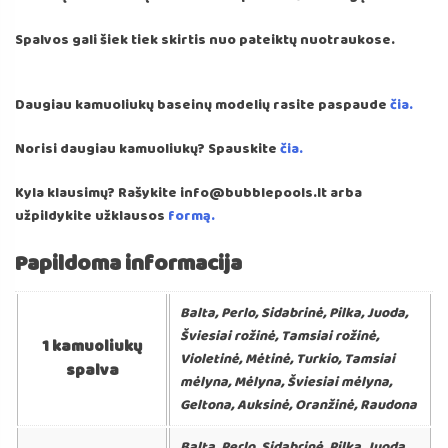
Spalvos gali šiek tiek skirtis nuo pateiktų nuotraukose.
Daugiau kamuoliukų baseinų modelių rasite paspaude
čia.
Norisi daugiau kamuoliukų? Spauskite
čia.
Kyla klausimų? Rašykite info@bubblepools.lt arba
užpildykite užklausos
formą.
Papildoma informacija
Balta, Perlo, Sidabrinė, Pilka, Juoda,
Šviesiai rožinė, Tamsiai rožinė,
1 kamuoliukų
Violetinė, Mėtinė, Turkio, Tamsiai
spalva
mėlyna, Mėlyna, Šviesiai mėlyna,
Geltona, Auksinė, Oranžinė, Raudona
Balta, Perlo, Sidabrinė, Pilka, Juoda,