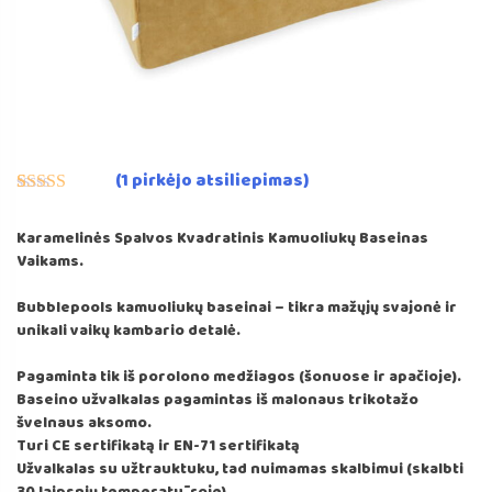
(
1
pirkėjo atsiliepimas)
Įvertinimas:
1
5.00
iš 5
Karamelinės Spalvos Kvadratinis Kamuoliukų Baseinas
(viso
Vaikams.
įvertinimų:
)
Bubblepools kamuoliukų baseinai – tikra mažųjų svajonė ir
unikali vaikų kambario detalė.
Pagaminta tik iš porolono medžiagos (šonuose ir apačioje).
Baseino užvalkalas pagamintas iš malonaus trikotažo
švelnaus aksomo.
Turi CE sertifikatą ir EN-71 sertifikatą
Užvalkalas su užtrauktuku, tad nuimamas skalbimui (skalbti
30 laipsnių temperatūroje)