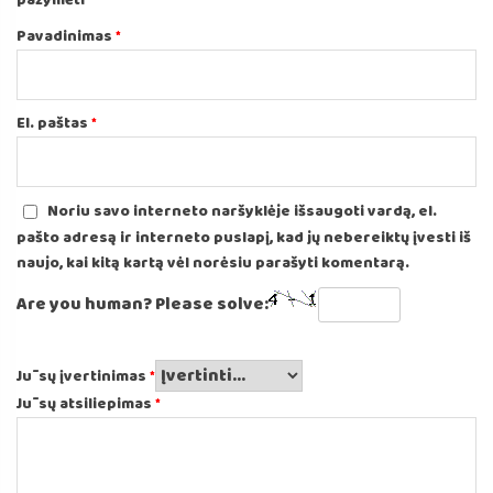
pažymėti
*
Pavadinimas
*
El. paštas
*
Noriu savo interneto naršyklėje išsaugoti vardą, el.
pašto adresą ir interneto puslapį, kad jų nebereiktų įvesti iš
naujo, kai kitą kartą vėl norėsiu parašyti komentarą.
Are you human? Please solve:
Jūsų įvertinimas
*
Jūsų atsiliepimas
*