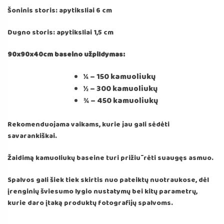
Šoninis storis: apytiksliai 6 cm
Dugno storis: apytiksliai 1,5 cm
90x90x40cm baseino užpildymas:
¼ – 150 kamuoliukų
½ – 300 kamuoliukų
¾ – 450 kamuoliukų
Rekomenduojama vaikams, kurie jau gali sėdėti
savarankiškai.
Žaidimą kamuoliukų baseine turi prižiūrėti suaugęs asmuo.
Spalvos gali šiek tiek skirtis nuo pateiktų nuotraukose, dėl
įrenginių šviesumo lygio nustatymų bei kitų parametrų,
kurie daro įtaką produktų fotografijų spalvoms.