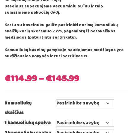
Baseinus supakuojame vakuuminiu būdu ir taip
sumažiname pakuočių dydį.
Kartu su baseinuku galite pasirinkti norimą kamuoliukų
skaičių kurių skersmuo 7 cm, pagamintų iš netoksiškos
medžiagos (patvirtinta sertifikatu).
Kamuoliukų baseinų gamyboje naudojamos medžiagos yra
aukščiausios kokybės ir turi sertifikatus.
€
114.99
–
€
145.99
Kamuoliukų
skaičius
1 kamuoliukų spalva
2 kamuoliukų spalva