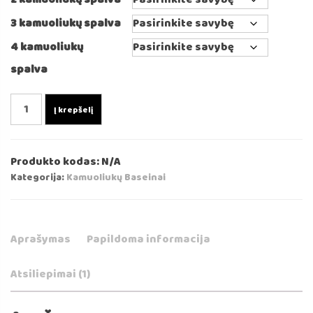
3 kamuoliukų spalva
4 kamuoliukų
spalva
produkto
Į krepšelį
kiekis:
Karamelinis
Kamuoliukų
Produkto kodas:
N/A
Baseinas
Kategorija:
Kamuoliukų Baseinai
90x90x40cm
Aprašymas
Papildoma informacija
Atsiliepimai (1)