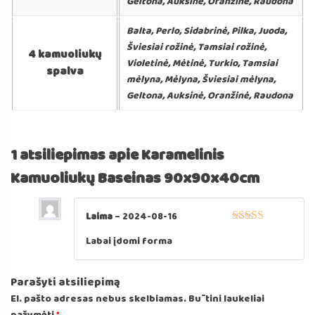
Geltona, Auksinė, Oranžinė, Raudona
Balta, Perlo, Sidabrinė, Pilka, Juoda,
Šviesiai rožinė, Tamsiai rožinė,
4 kamuoliukų
Violetinė, Mėtinė, Turkio, Tamsiai
spalva
mėlyna, Mėlyna, Šviesiai mėlyna,
Geltona, Auksinė, Oranžinė, Raudona
1 atsiliepimas apie
Karamelinis
Kamuoliukų Baseinas 90x90x40cm
Laima
–
2024-08-16
Įvertinimas:
5
Labai įdomi forma
iš 5
Parašyti atsiliepimą
El. pašto adresas nebus skelbiamas.
Būtini laukeliai