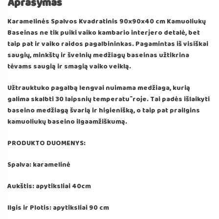
Aprašymas
Karamelinės Spalvos Kvadratinis 90x90x40 cm Kamuoliukų
Baseinas ne tik puiki vaiko kambario interjero detalė, bet
taip pat ir vaiko raidos pagalbininkas. Pagamintas iš visiškai
saugių, minkštų ir švelnių medžiagų baseinas užtikrina
tėvams saugią ir smagią vaiko veiklą.
Užtrauktuko pagalbą lengvai nuimama medžiaga, kurią
galima skalbti 30 laipsnių temperatūroje. Tai padės išlaikyti
baseino medžiagą švarią ir higienišką, o taip pat prailgins
kamuoliukų baseino ilgaamžiškumą.
PRODUKTO DUOMENYS:
Spalva: karamelinė
Aukštis: apytiksliai 40cm
Ilgis ir Plotis: apytiksliai 90 cm