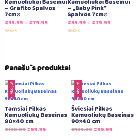
Kamuoliukai Baseinui
Kamuoliukai Baseinui
– Grafito Spalvos
– „Baby Pink”
7cm⌀
Spalvos 7cm⌀
€
35.99
–
€
79.99
€
35.99
–
€
79.99
Įvertinimas:
Įvertinimas:
5.00
5.00
iš 5
iš 5
Panašūs produktai
Akcija!
Akcija!
Tamsiai Pilkas
Šviesiai Pilkas
Kamuoliukų Baseinas
Kamuoliukų Baseinas
90×40 cm
90×40 cm
Original
Current
Original
Current
€
139.99
€
99.99
€
139.99
€
99.99
price
price
price
price