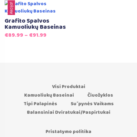
was:
is:
was:
is:
Akcija!
€139.99.
€99.99.
€139.99.
€99.99.
Grafito Spalvos
Kamuoliukų Baseinas
€
89.99
–
€
91.99
Visi Produktai
Kamuoliukų Baseinai
Čiuožyklos
Tipi Palapinės
Sūpynės Vaikams
Balansiniai Dviratukai/Paspirtukai
Pristatymo politika