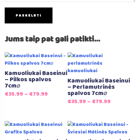
Jums taip pat gali patikti…
Kamuoliukai Baseinui
– Pilkos spalvos
Kamuoliukai Baseinui
7cm⌀
– Perlamutrinės
spalvos 7cm⌀
€
35.99
–
€
79.99
€
35.99
–
€
79.99