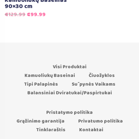
Kamuoliukų Baseinas
90×30 cm
Original
Current
€
129.99
€
99.99
price
price
was:
is:
€129.99.
€99.99.
Visi Produktai
Kamuoliukų Baseinai
Čiuožyklos
Tipi Palapinės
Sūpynės Vaikams
Balansiniai Dviratukai/Paspirtukai
Pristatymo politika
Grąžinimo garantija
Privatumo politika
Tinklaraštis
Kontaktai