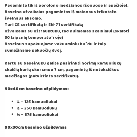
Pagaminta tik iš porolono medžiagos (šonuose ir apačioje).
Baseino užvalkalas pagamintas iš malonaus trikotažo
švelnaus aksomo.
Turi CE sertifikatą ir EN-71 sertifikatą
Užvalkalas su užtrauktuku, tad nuimamas skalbimui (skalbti
30 laipsnių temperatūroje)
Baseinus supakuojame vakuuminiu būdu ir taip
sumažiname pakuočių dydį.
Kartu su baseinuku galite pasirinkti norimą kamuoliukų
skaičių kurių skersmuo 7 cm, pagamintų iš netoksiškos
medžiagos (patvirtinta sertifikatu).
90x40cm baseino užpildymas:
¼ – 125 kamuoliukai
½ – 250 kamuoliukų
¾ – 375 kamuoliukai
90x30cm baseino užpildymas