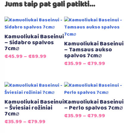
Jums taip pat gali patikti…
Kamuoliukai Baseinui
– Sidabro spalvos
Kamuoliukai Baseinui
7cm⌀
– Tamsaus aukso
spalvos 7cm⌀
€
45.99
–
€
89.99
€
35.99
–
€
79.99
Kamuoliukai Baseinui
Kamuoliukai Baseinui
– Šviesiai rožiniai
– Perlo spalvos 7cm⌀
7cm⌀
€
35.99
–
€
79.99
€
35.99
–
€
79.99