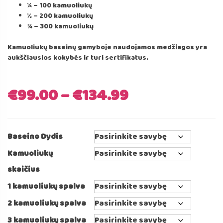
¼ – 100 kamuoliukų
½ – 200 kamuoliukų
¾ – 300 kamuoliukų
Kamuoliukų baseinų gamyboje naudojamos medžiagos yra
aukščiausios kokybės ir turi sertifikatus.
€
99.00
–
€
134.99
Baseino Dydis
Kamuoliukų
skaičius
1 kamuoliukų spalva
2 kamuoliukų spalva
3 kamuoliukų spalva