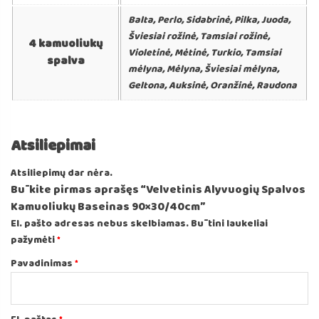
Balta, Perlo, Sidabrinė, Pilka, Juoda,
Šviesiai rožinė, Tamsiai rožinė,
4 kamuoliukų
Violetinė, Mėtinė, Turkio, Tamsiai
spalva
mėlyna, Mėlyna, Šviesiai mėlyna,
Geltona, Auksinė, Oranžinė, Raudona
Atsiliepimai
Atsiliepimų dar nėra.
Būkite pirmas aprašęs “Velvetinis Alyvuogių Spalvos
Kamuoliukų Baseinas 90×30/40cm”
El. pašto adresas nebus skelbiamas.
Būtini laukeliai
pažymėti
*
Pavadinimas
*