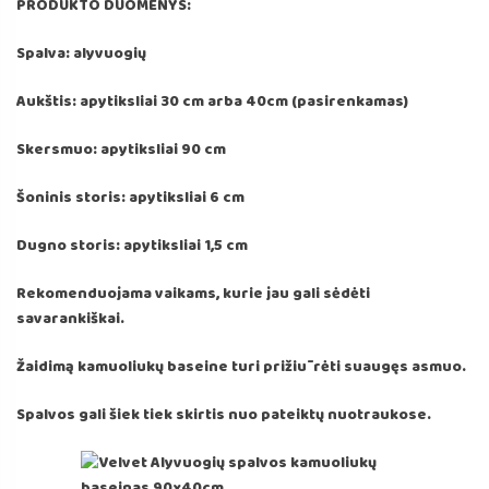
PRODUKTO DUOMENYS:
Spalva: alyvuogių
Aukštis: apytiksliai 30 cm arba 40cm (pasirenkamas)
Skersmuo: apytiksliai 90 cm
Šoninis storis: apytiksliai 6 cm
Dugno storis: apytiksliai 1,5 cm
Rekomenduojama vaikams, kurie jau gali sėdėti
savarankiškai.
Žaidimą kamuoliukų baseine turi prižiūrėti suaugęs asmuo.
Spalvos gali šiek tiek skirtis nuo pateiktų nuotraukose.