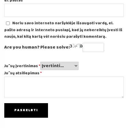
El. paštas
*
Noriu savo interneto naršyklėje išsaugoti vardą, el.
pašto adresą ir interneto puslapį, kad jų nebereiktų įvesti iš
naujo, kai kitą kartą vėl norėsiu parašyti komentarą.
Are you human? Please solve:
Jūsų įvertinimas
*
Jūsų atsiliepimas
*