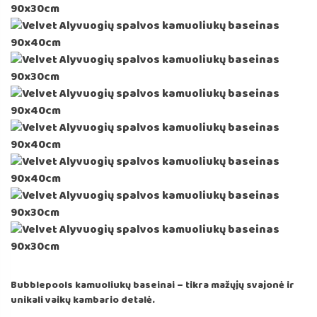
Bubblepools kamuoliukų baseinai – tikra mažųjų svajonė ir
unikali vaikų kambario detalė.