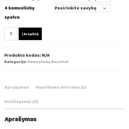
4 kamuoliukų
spalva
produkto
Į krepšelį
kiekis:
Velvetinis
Alyvuogių
Produkto kodas:
N/A
Spalvos
Kategorija:
Kamuoliukų Baseinai
Kamuoliukų
Baseinas
90x30/40cm
Aprašymas
Papildoma informacija
Atsiliepimai (0)
Aprašymas